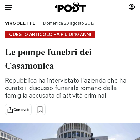
Auto
VIRGOLETTE
Domenica 23 agosto 2015
QUESTO ARTICOLO HA PIÙ DI
10 ANNI
HOME
Le pompe funebri dei
Italia
Moda
Casamonica
Mondo
Libri
Politica
Consumismi
Repubblica ha intervistato l'azienda che ha
Tecnologia
Storie/Idee
curato il discusso funerale romano della
Internet
Ok Boomer!
famiglia accusata di attività criminali
Scienza
Media
Cultura
Europa
Condividi
Economia
Altrecose
Sport
Mondiali calcio 2026