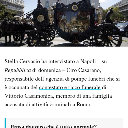
PODCAST
NEWSLETTER
I MIEI PREFERITI
Stella Cervasio ha intervistato a Napoli – su
SHOP
Repubblica
di domenica – Ciro Casarano,
responsabile dell’agenzia di pompe funebri che si
è occupata del
contestato e ricco funerale
di
CALENDARIO
Vittorio Casamonica, membro di una famiglia
accusata di attività criminali a Roma.
AREA PERSONALE
Area Personale
Newsletter
Pensa davvero che è tutto normale?