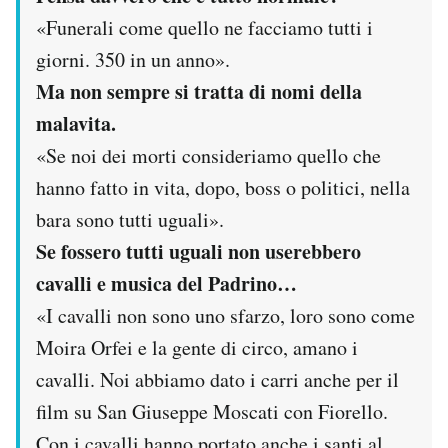
Notifiche mobile
«Funerali come quello ne facciamo tutti i
Regala il Post
giorni. 350 in un anno».
Hai bisogno di aiuto?
Ma non sempre si tratta di nomi della
Esci
malavita.
«Se noi dei morti consideriamo quello che
hanno fatto in vita, dopo, boss o politici, nella
bara sono tutti uguali».
Se fossero tutti uguali non userebbero
cavalli e musica del Padrino…
«I cavalli non sono uno sfarzo, loro sono come
Moira Orfei e la gente di circo, amano i
cavalli. Noi abbiamo dato i carri anche per il
film su San Giuseppe Moscati con Fiorello.
Con i cavalli hanno portato anche i santi al