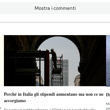
Mostra i commenti
Perché in Italia gli stipendi aumentano ma non ce ne
D
accorgiamo
Mo
e
pe
Se avete un reddito inferiore ai 50mila euro è probabile che