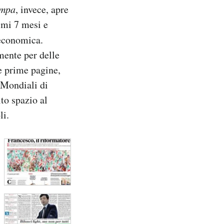
ampa
, invece, apre
timi 7 mesi e
 economica.
mente per delle
e prime pagine,
 Mondiali di
lto spazio al
li.