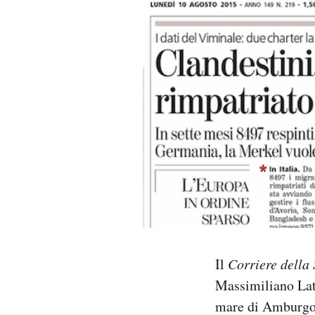
PODCAST
NEWSLETTER
I MIEI PREFERITI
SHOP
CALENDARIO
AREA PERSONALE
Il
Corriere della
Massimiliano Lato
Area Personale
mare di Amburgo i
Newsletter