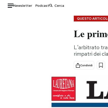
Newsletter
Podcast
Auto
QUESTO ARTICOLO
Le prime
HOME
Italia
Moda
L'arbitrato tra 
Mondo
Libri
rimpatri dei cla
Politica
Consumismi
Tecnologia
Storie/Idee
Condividi
Internet
Ok Boomer!
Scienza
Media
Cultura
Europa
Economia
Altrecose
Sport
Mondiali calcio 2026