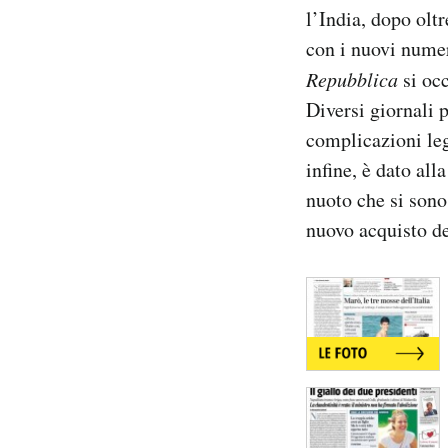
l’India, dopo oltr
Notifiche mobile
Regala il Post
con i nuovi numeri
Hai bisogno di aiuto?
Repubblica
si occ
Esci
Diversi giornali 
complicazioni leg
infine, è dato all
nuoto che si sono 
nuovo acquisto de