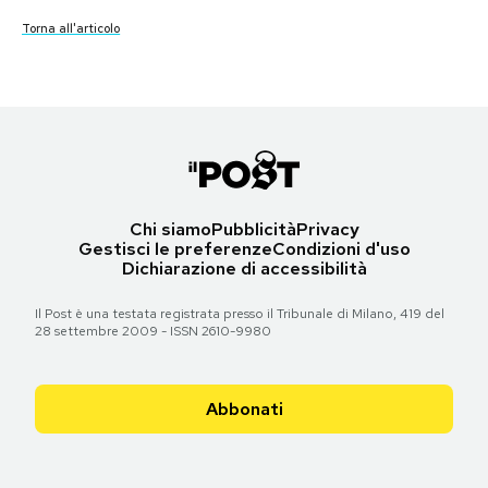
Torna all'articolo
Torna all'articolo
Torna all'articolo
Torna all'articolo
Torna all'articolo
Torna all'articolo
Notifiche mobile
Torna all'articolo
Torna all'articolo
Torna all'articolo
Torna all'articolo
Torna all'articolo
Torna all'articolo
Regala il Post
Torna all'articolo
Hai bisogno di aiuto?
Esci
Chi siamo
Pubblicità
Privacy
Gestisci le preferenze
Condizioni d'uso
Dichiarazione di accessibilità
Il Post è una testata registrata presso il Tribunale di Milano, 419 del
28 settembre 2009 - ISSN 2610-9980
Abbonati