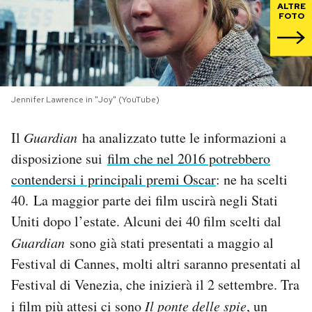
ALTRE
FOTO
PODCAST
NEWSLETTER
Jennifer Lawrence in "Joy" (YouTube)
I MIEI PREFERITI
Il
Guardian
ha analizzato tutte le informazioni a
disposizione sui
film che nel 2016 potrebbero
SHOP
contendersi i principali premi Oscar
: ne ha scelti
40. La maggior parte dei film uscirà negli Stati
CALENDARIO
Uniti dopo l’estate. Alcuni dei 40 film scelti dal
Guardian
sono già stati presentati a maggio al
AREA PERSONALE
Festival di Cannes, molti altri saranno presentati al
Festival di Venezia, che inizierà il 2 settembre. Tra
Area Personale
i film più attesi ci sono
Il ponte delle spie
, un
Newsletter