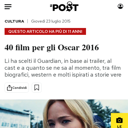
Auto
CULTURA
Giovedì 23 luglio 2015
QUESTO ARTICOLO HA PIÙ DI
11 ANNI
HOME
40 film per gli Oscar 2016
Italia
Moda
Mondo
Libri
Li ha scelti il Guardian, in base ai trailer, al
Politica
Consumismi
cast e a quanto se ne sa al momento, tra film
Tecnologia
Storie/Idee
biografici, western e molti ispirati a storie vere
Internet
Ok Boomer!
Condividi
Scienza
Media
Cultura
Europa
Economia
Altrecose
Sport
Mondiali calcio 2026
LE