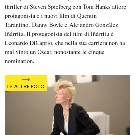
Notifiche mobile
thriller di Steven Spielberg con Tom Hanks attore
Regala il Post
protagonista e i nuovi film di Quentin
Hai bisogno di aiuto?
Tarantino, Danny Boyle e Alejandro González
Esci
Iñárritu. Il protagonista del film di Iñárritu è
Leonardo DiCaprio, che nella sua carriera non ha
mai vinto un Oscar, nonostante le cinque
nomination.