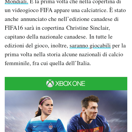
Mondiali.
È la prima volta che nella copertina di
Notifiche mobile
un videogioco FIFA appare una calciatrice. È stato
Regala il Post
anche annunciato che nell’edizione canadese di
Hai bisogno di aiuto?
FIFA16 sarà in copertina Christine Sinclair,
Esci
capitano della nazionale canadese. In tutte le
edizioni del gioco, inoltre,
saranno giocabili
per la
prima volta nella storia alcune nazionali di calcio
femminile, fra cui quella dell’Italia.