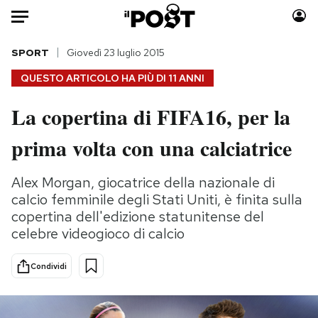
Auto
SPORT
Giovedì 23 luglio 2015
QUESTO ARTICOLO HA PIÙ DI
11 ANNI
HOME
La copertina di FIFA16, per la
Italia
Moda
prima volta con una calciatrice
Mondo
Libri
Politica
Consumismi
Alex Morgan, giocatrice della nazionale di
Tecnologia
Storie/Idee
calcio femminile degli Stati Uniti, è finita sulla
Internet
Ok Boomer!
copertina dell'edizione statunitense del
Scienza
Media
celebre videogioco di calcio
Cultura
Europa
Economia
Altrecose
Condividi
Sport
Mondiali calcio 2026