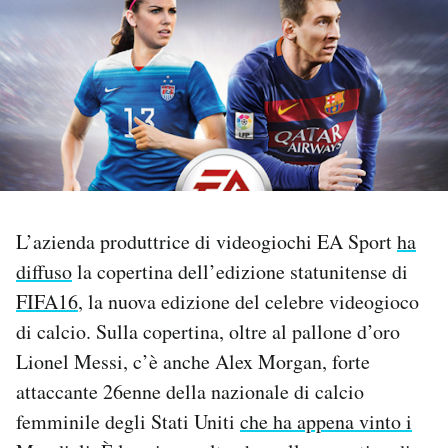
PODCAST
NEWSLETTER
I MIEI PREFERITI
L’azienda produttrice di videogiochi EA Sport
ha
SHOP
diffuso
la copertina dell’edizione statunitense di
FIFA16
, la nuova edizione del celebre videogioco
CALENDARIO
di calcio. Sulla copertina, oltre al pallone d’oro
Lionel Messi, c’è anche Alex Morgan, forte
AREA PERSONALE
attaccante 26enne della nazionale di calcio
Area Personale
femminile degli Stati Uniti
che ha appena vinto i
Newsletter