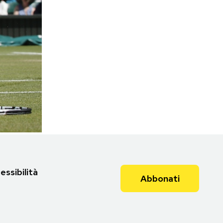
essibilità
Abbonati