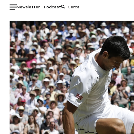
Newsletter
Podcast
Auto
HOME
Italia
Moda
Mondo
Libri
Politica
Consumismi
Tecnologia
Storie/Idee
Internet
Ok Boomer!
Scienza
Media
Cultura
Europa
Economia
Altrecose
Sport
Mondiali calcio 2026