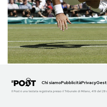
PODCAST
NEWSLETTER
I MIEI PREFERITI
SHOP
CALENDARIO
Chi siamo
Pubblicità
Privacy
Gesti
AREA PERSONALE
Il Post è una testata registrata presso il Tribunale di Milano, 419 del
Area Personale
Newsletter