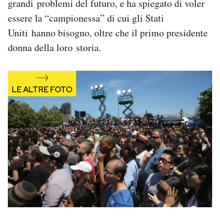
grandi problemi del futuro, e ha spiegato di voler
Notifiche mobile
essere la “campionessa” di cui gli Stati
Regala il Post
Uniti hanno bisogno, oltre che il primo presidente
Hai bisogno di aiuto?
donna della loro storia.
Esci