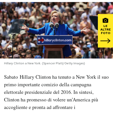
PODCAST
LE
NEWSLETTER
ALTRE
FOTO
I MIEI PREFERITI
SHOP
Hillary Clinton a New York. (Spencer Platt/Getty Images)
Sabato Hillary Clinton ha tenuto a New York il suo
CALENDARIO
primo importante comizio della campagna
elettorale presidenziale del 2016. In sintesi,
AREA PERSONALE
Clinton ha promesso di volere un’America più
Area Personale
accogliente e pronta ad affrontare i
Newsletter