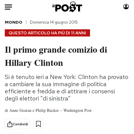
Auto
MONDO
Domenica 14 giugno 2015
QUESTO ARTICOLO HA PIÙ DI
11 ANNI
HOME
Il primo grande comizio di
Italia
Moda
Hillary Clinton
Mondo
Libri
Politica
Consumismi
Si è tenuto ieri a New York: Clinton ha provato
Tecnologia
Storie/Idee
a cambiare la sua immagine di politica
Internet
Ok Boomer!
efficiente e fredda e di attirare i consensi
Scienza
Media
degli elettori "di sinistra"
Cultura
Europa
di
Anne Gearan e Philip Rucker – Washington Post
Economia
Altrecose
Sport
Mondiali calcio 2026
Condividi