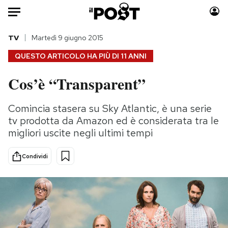
Auto
TV
Martedì 9 giugno 2015
QUESTO ARTICOLO HA PIÙ DI
11 ANNI
HOME
Cos’è “Transparent”
Italia
Moda
Mondo
Libri
Comincia stasera su Sky Atlantic, è una serie
Politica
Consumismi
tv prodotta da Amazon ed è considerata tra le
Tecnologia
Storie/Idee
migliori uscite negli ultimi tempi
Internet
Ok Boomer!
Condividi
Scienza
Media
Cultura
Europa
Economia
Altrecose
Sport
Mondiali calcio 2026