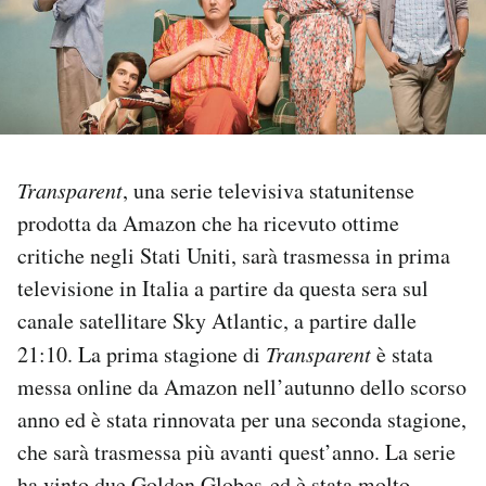
PODCAST
NEWSLETTER
Transparent
, una serie televisiva statunitense
I MIEI PREFERITI
prodotta da Amazon che ha ricevuto ottime
critiche negli Stati Uniti, sarà trasmessa in prima
SHOP
televisione in Italia a partire da questa sera sul
canale satellitare Sky Atlantic, a partire dalle
CALENDARIO
21:10. La prima stagione di
Transparent
è stata
messa online da Amazon nell’autunno dello scorso
AREA PERSONALE
anno ed è stata rinnovata per una seconda stagione,
Area Personale
che sarà trasmessa più avanti quest’anno. La serie
Newsletter
ha vinto due
Golden Globes
ed è stata molto