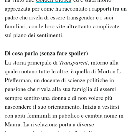
Notifiche mobile
apprezzata per come ha raccontato i rapporti tra un
Regala il Post
padre che rivela di essere transgender e i suoi
Hai bisogno di aiuto?
familiari, con le loro vite altrettanto complicate
Esci
sul piano dei sentimenti.
Di cosa parla (senza fare spoiler)
La storia principale di
Transparent
, intorno alla
quale ruotano tutte le altre, è quella di Morton L.
Pfefferman, un docente di scienze politiche in
pensione che rivela alla sua famiglia di essersi
sempre sentito una donna e di non volere più
nascondere il suo orientamento. Inizia a vestirsi
con abiti femminili in pubblico e cambia nome in
Maura. La rivelazione porta a diverse