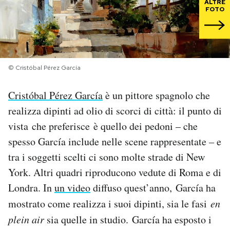
ALTRE
FOTO
PODCAST
NEWSLETTER
© Cristóbal Pérez García
I MIEI PREFERITI
Cristóbal Pérez García
è un pittore spagnolo che
realizza dipinti ad olio di scorci di città: il punto di
SHOP
vista che preferisce è quello dei pedoni – che
spesso García include nelle scene rappresentate – e
tra i soggetti scelti ci sono molte strade di New
CALENDARIO
York. Altri quadri riproducono vedute di Roma e di
Londra. In
un video
diffuso quest’anno, García ha
AREA PERSONALE
mostrato come realizza i suoi dipinti, sia le fasi
en
Area Personale
plein air
sia quelle in studio. García ha esposto i
Newsletter