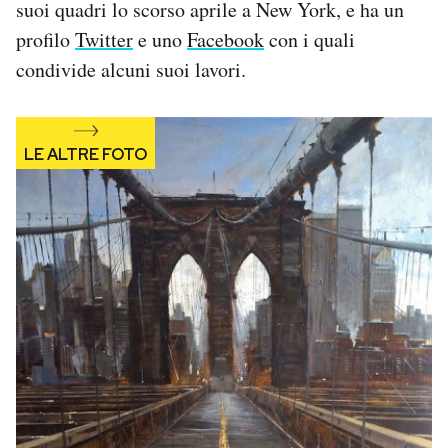
suoi quadri lo scorso aprile a New York, e ha un
Notifiche mobile
profilo
Twitter
e uno
Facebook
con i quali
Regala il Post
condivide alcuni suoi lavori.
Hai bisogno di aiuto?
Esci