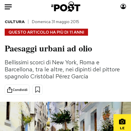
Auto
CULTURA
Domenica 31 maggio 2015
QUESTO ARTICOLO HA PIÙ DI
11 ANNI
HOME
Paesaggi urbani ad olio
Italia
Moda
Mondo
Libri
Bellissimi scorci di New York, Roma e
Politica
Consumismi
Barcellona, tra le altre, nei dipinti del pittore
Tecnologia
Storie/Idee
spagnolo Cristóbal Pérez García
Internet
Ok Boomer!
Condividi
Scienza
Media
Cultura
Europa
Economia
Altrecose
Sport
Mondiali calcio 2026
LE