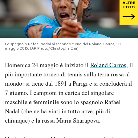
ALTRE
FOTO
PODCAST
NEWSLETTER
Lo spagnolo Rafael Nadal al secondo turno del Roland Garros, 28
maggio 2015. (AP Photo/Christophe Ena)
I MIEI PREFERITI
Domenica 24 maggio è iniziato il
Roland Garros
, il
più importante torneo di tennis sulla terra rossa al
SHOP
mondo: si tiene dal 1891 a Parigi e si concluderà il
7 giugno. I campioni in carica del singolare
CALENDARIO
maschile e femminile sono lo spagnolo Rafael
Nadal (che ne ha vinti in tutto nove, più di
AREA PERSONALE
chiunque) e la russa Maria Sharapova.
Area Personale
Newsletter