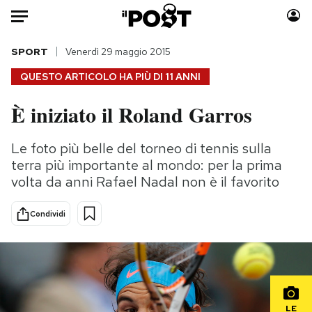
Auto
SPORT
Venerdì 29 maggio 2015
QUESTO ARTICOLO HA PIÙ DI
11 ANNI
HOME
È iniziato il Roland Garros
Italia
Moda
Mondo
Libri
Le foto più belle del torneo di tennis sulla
Politica
Consumismi
terra più importante al mondo: per la prima
Tecnologia
Storie/Idee
volta da anni Rafael Nadal non è il favorito
Internet
Ok Boomer!
Condividi
Scienza
Media
Cultura
Europa
Economia
Altrecose
Sport
Mondiali calcio 2026
LE