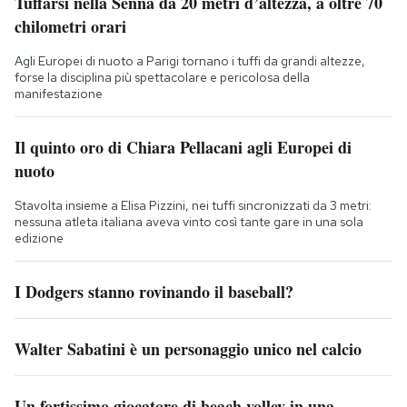
Tuffarsi nella Senna da 20 metri d’altezza, a oltre 70
chilometri orari
Agli Europei di nuoto a Parigi tornano i tuffi da grandi altezze,
forse la disciplina più spettacolare e pericolosa della
manifestazione
Il quinto oro di Chiara Pellacani agli Europei di
nuoto
Stavolta insieme a Elisa Pizzini, nei tuffi sincronizzati da 3 metri:
nessuna atleta italiana aveva vinto così tante gare in una sola
edizione
I Dodgers stanno rovinando il baseball?
Walter Sabatini è un personaggio unico nel calcio
Un fortissimo giocatore di beach volley in una