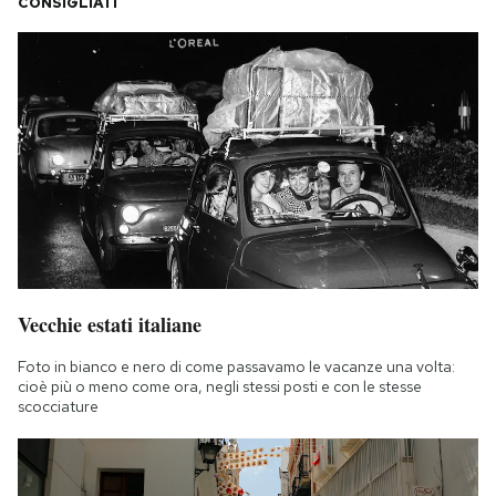
CONSIGLIATI
Vecchie estati italiane
Foto in bianco e nero di come passavamo le vacanze una volta:
cioè più o meno come ora, negli stessi posti e con le stesse
scocciature