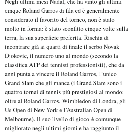
Negli ultimi mesi Nadal, che ha vinto gli ultimi
Notifiche mobile
cinque Roland Garros di fila ed è generalmente
Regala il Post
considerato il favorito del torneo, non è stato
Hai bisogno di aiuto?
molto in forma: è stato sconfitto cinque volte sulla
Esci
terra, la sua superficie preferita. Rischia di
incontrare già ai quarti di finale il serbo Novak
Djokovic, il numero uno al mondo (secondo la
classifica ATP dei tennisti professionisti), che da
anni punta a vincere il Roland Garros, l’unico
Grand Slam che gli manca (i Grand Slam sono i
quattro tornei di tennis più prestigiosi al mondo:
oltre al Roland Garros, Wimbledon di Londra, gli
Us Open di New York e l’Australian Open di
Melbourne). Il suo livello di gioco è comunque
migliorato negli ultimi giorni e ha raggiunto il