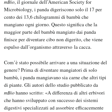
mBio
, il giornale dell’American Society for
Notifiche mobile
Microbiology, i panda digeriscono solo il 17 per
Regala il Post
cento dei 13,6 chilogrammi di bambù che
Hai bisogno di aiuto?
mangiano ogni giorno. Questo significa che la
Esci
maggior parte del bambù mangiato dai panda
finisce per diventare cibo non digerito, che viene
espulso dall’organismo attraverso la cacca.
Com’è stato possibile arrivare a una situazione del
genere? Prima di diventare mangiatori di solo
bambù, i panda mangiavano sia carne che altri tipi
di piante. Gli autori dello studio pubblicato da
mBio
hanno scritto: «A differenza di altri erbivori
che hanno sviluppato con successo dei sistemi
digestivi specializzati ad assorbire efficacemente