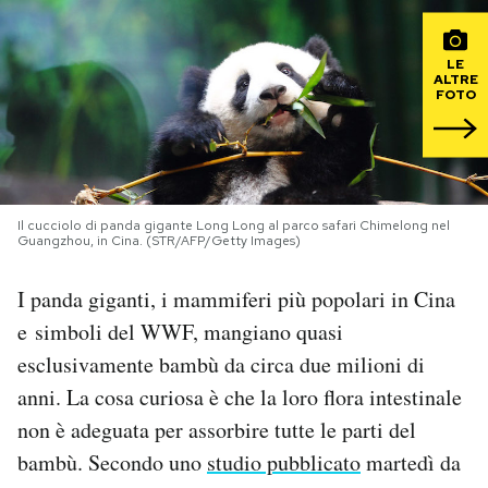
PODCAST
LE
ALTRE
FOTO
NEWSLETTER
I MIEI PREFERITI
Il cucciolo di panda gigante Long Long al parco safari Chimelong nel
Guangzhou, in Cina. (STR/AFP/Getty Images)
SHOP
I panda giganti, i mammiferi più popolari in Cina
e simboli del WWF, mangiano quasi
CALENDARIO
esclusivamente bambù da circa due milioni di
anni. La cosa curiosa è che la loro flora intestinale
AREA PERSONALE
non è adeguata per assorbire tutte le parti del
Area Personale
bambù. Secondo uno
studio pubblicato
martedì da
Newsletter