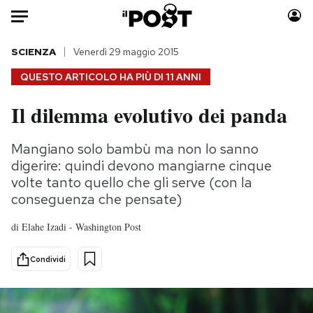
Auto
SCIENZA
Venerdì 29 maggio 2015
QUESTO ARTICOLO HA PIÙ DI
11 ANNI
HOME
Il dilemma evolutivo dei panda
Italia
Moda
Mondo
Libri
Mangiano solo bambù ma non lo sanno
Politica
Consumismi
digerire: quindi devono mangiarne cinque
Tecnologia
Storie/Idee
volte tanto quello che gli serve (con la
conseguenza che pensate)
Internet
Ok Boomer!
Scienza
Media
di
Elahe Izadi - Washington Post
Cultura
Europa
Economia
Altrecose
Condividi
Sport
Mondiali calcio 2026