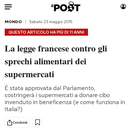
Auto
MONDO
Sabato 23 maggio 2015
QUESTO ARTICOLO HA PIÙ DI
11 ANNI
HOME
La legge francese contro gli
Italia
Moda
sprechi alimentari dei
Mondo
Libri
Politica
Consumismi
supermercati
Tecnologia
Storie/Idee
Internet
Ok Boomer!
È stata approvata dal Parlamento,
Scienza
Media
costringerà i supermercati a donare cibo
Cultura
Europa
invenduto in beneficenza (e come funziona in
Italia?)
Economia
Altrecose
Sport
Mondiali calcio 2026
Condividi