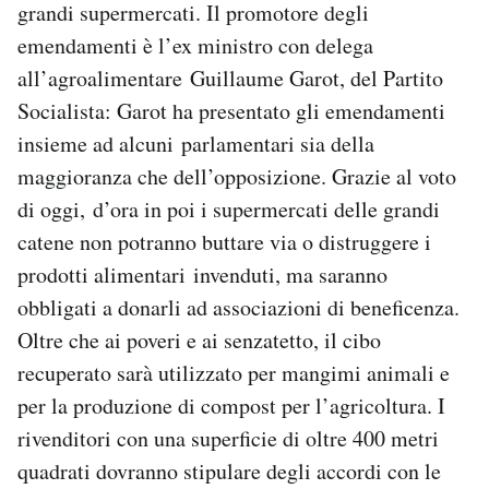
grandi supermercati. Il promotore degli
Notifiche mobile
emendamenti è l’ex ministro con delega
Regala il Post
all’agroalimentare Guillaume Garot, del Partito
Hai bisogno di aiuto?
Esci
Socialista: Garot ha presentato gli emendamenti
insieme ad alcuni parlamentari sia della
maggioranza che dell’opposizione. Grazie al voto
di oggi, d’ora in poi i supermercati delle grandi
catene non potranno buttare via o distruggere i
prodotti alimentari invenduti, ma saranno
obbligati a donarli ad associazioni di beneficenza.
Oltre che ai poveri e ai senzatetto, il cibo
recuperato sarà utilizzato per mangimi animali e
per la produzione di compost per l’agricoltura. I
rivenditori con una superficie di oltre 400 metri
quadrati dovranno stipulare degli accordi con le