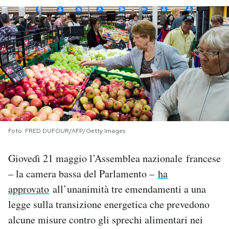
PODCAST
NEWSLETTER
I MIEI PREFERITI
SHOP
Foto: FRED DUFOUR/AFP/Getty Images
CALENDARIO
Giovedì 21 maggio l’Assemblea nazionale francese
– la camera bassa del Parlamento –
ha
approvato
all’unanimità tre emendamenti a una
AREA PERSONALE
legge sulla transizione energetica che prevedono
Area Personale
alcune misure contro gli sprechi alimentari nei
Newsletter