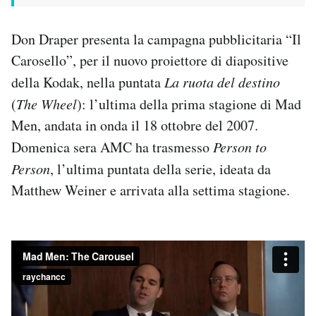
Notifiche mobile
Regala il Post
Don Draper presenta la campagna pubblicitaria “Il
Hai bisogno di aiuto?
Carosello”, per il nuovo proiettore di diapositive
Esci
della Kodak, nella puntata
La ruota del destino
(
The Wheel
): l’ultima della prima stagione di Mad
Men, andata in onda il 18 ottobre del 2007.
Domenica sera AMC ha trasmesso
Person to
Person
, l’ultima puntata della serie, ideata da
Matthew Weiner e arrivata alla settima stagione.