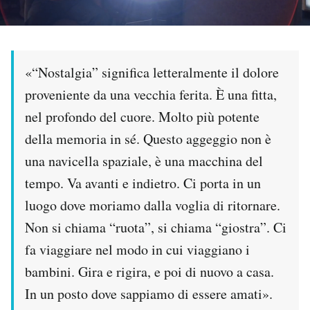
PODCAST
«“Nostalgia” significa letteralmente il dolore
NEWSLETTER
proveniente da una vecchia ferita. È una fitta,
nel profondo del cuore. Molto più potente
I MIEI PREFERITI
della memoria in sé. Questo aggeggio non è
una navicella spaziale, è una macchina del
SHOP
tempo. Va avanti e indietro. Ci porta in un
luogo dove moriamo dalla voglia di ritornare.
CALENDARIO
Non si chiama “ruota”, si chiama “giostra”. Ci
fa viaggiare nel modo in cui viaggiano i
AREA PERSONALE
bambini. Gira e rigira, e poi di nuovo a casa.
Area Personale
In un posto dove sappiamo di essere amati».
Newsletter