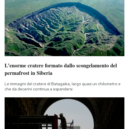
L’enorme cratere formato dallo scongelamento del
permafrost in Siberia
Le immagini del cratere di Batagaika, largo quasi un chilometro e
che da decenni continua a espandersi