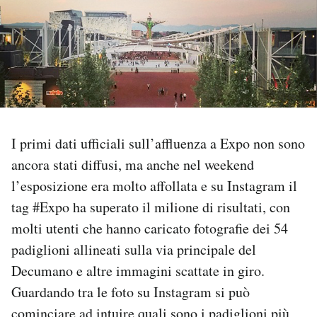
PODCAST
NEWSLETTER
I MIEI PREFERITI
I primi dati ufficiali sull’affluenza a Expo non sono
ancora stati diffusi, ma anche nel weekend
SHOP
l’esposizione era molto affollata e su Instagram il
tag #Expo ha superato il milione di risultati, con
CALENDARIO
molti utenti che hanno caricato fotografie dei 54
padiglioni allineati sulla via principale del
AREA PERSONALE
Decumano e altre immagini scattate in giro.
Guardando tra le foto su Instagram si può
Area Personale
Newsletter
cominciare ad intuire quali sono i padiglioni più