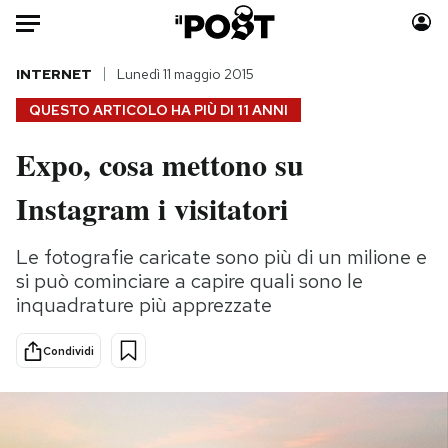
Auto
INTERNET
Lunedì 11 maggio 2015
QUESTO ARTICOLO HA PIÙ DI
11 ANNI
HOME
Expo, cosa mettono su
Italia
Moda
Instagram i visitatori
Mondo
Libri
Politica
Consumismi
Le fotografie caricate sono più di un milione e
Tecnologia
Storie/Idee
si può cominciare a capire quali sono le
Internet
Ok Boomer!
inquadrature più apprezzate
Scienza
Media
Cultura
Europa
Condividi
Economia
Altrecose
Sport
Mondiali calcio 2026