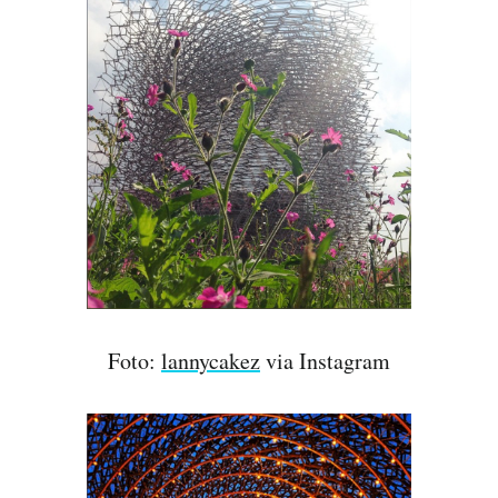
Foto:
lannycakez
via Instagram