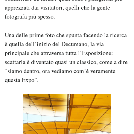
Notifiche mobile
apprezzati dai visitatori, quelli che la gente
Regala il Post
fotografa più spesso.
Hai bisogno di aiuto?
Esci
Una delle prime foto che spunta facendo la ricerca
è quella dell’inizio del Decumano, la via
principale che attraversa tutta l’Esposizione:
scattarla è diventato quasi un classico, come a dire
“siamo dentro, ora vediamo com’è veramente
questa Expo”.