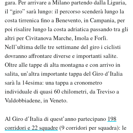
gara. Per arrivare a Milano partendo dalla Liguria,
Notifiche mobile
il “giro” sarà lungo: il percorso scenderà lungo la
Regala il Post
costa tirrenica fino a Benevento, in Campania, per
Hai bisogno di aiuto?
poi risalire lungo la costa adriatica passando tra gli
Esci
altri per Civitanova Marche, Imola e Forlì.
Nell’ultima delle tre settimane del giro i ciclisti
dovranno affrontare diverse e importanti salite.
Oltre alle tappe di alta montagna e con arrivo in
salita, un’altra importante tappa del Giro d’Italia
sarà la 14esima: una tappa a cronometro
individuale di quasi 60 chilometri, da Treviso a
Valdobbiadene, in Veneto.
Al Giro d’Italia di quest’anno partecipano
198
corridori e 22 squadre
(9 corridori per squadra): le