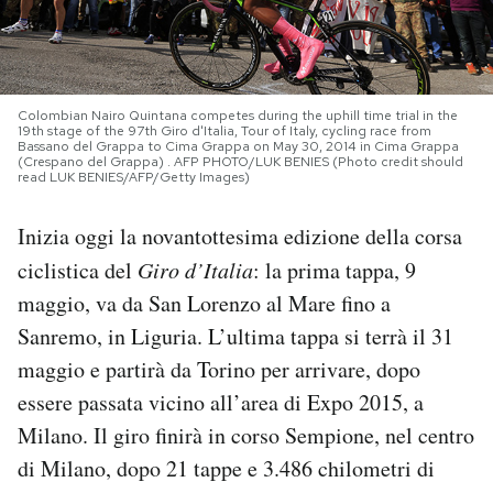
PODCAST
NEWSLETTER
Colombian Nairo Quintana competes during the uphill time trial in the
19th stage of the 97th Giro d'Italia, Tour of Italy, cycling race from
Bassano del Grappa to Cima Grappa on May 30, 2014 in Cima Grappa
(Crespano del Grappa) . AFP PHOTO/LUK BENIES (Photo credit should
read LUK BENIES/AFP/Getty Images)
I MIEI PREFERITI
Inizia oggi la novantottesima edizione della corsa
SHOP
ciclistica del
Giro d’Italia
: la prima tappa, 9
maggio, va da San Lorenzo al Mare fino a
Sanremo, in Liguria. L’ultima tappa si terrà il 31
CALENDARIO
maggio e partirà da Torino per arrivare, dopo
essere passata vicino all’area di Expo 2015, a
AREA PERSONALE
Milano. Il giro finirà in corso Sempione, nel centro
Area Personale
di Milano, dopo 21 tappe e 3.486 chilometri di
Newsletter