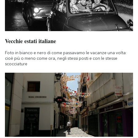
Vecchie estati italiane
Foto in bianco e nero di come passavamo le vacanze una volta:
cioè più o meno come ora, negli stessi posti e con le stesse
scocciature