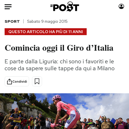
Auto
SPORT
Sabato 9 maggio 2015
QUESTO ARTICOLO HA PIÙ DI
11 ANNI
HOME
Comincia oggi il Giro d’Italia
Italia
Moda
Mondo
Libri
E parte dalla Liguria: chi sono i favoriti e le
Politica
Consumismi
cose da sapere sulle tappe da qui a Milano
Tecnologia
Storie/Idee
Internet
Ok Boomer!
Condividi
Scienza
Media
Cultura
Europa
Economia
Altrecose
Sport
Mondiali calcio 2026