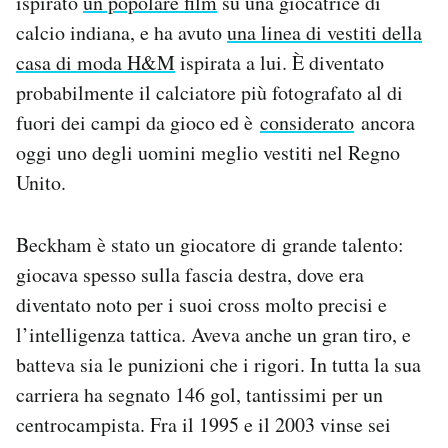
ispirato
un popolare film
su una giocatrice di
Notifiche mobile
calcio indiana, e ha avuto
una linea di vestiti della
Regala il Post
casa di moda H&M
ispirata a lui. È diventato
Hai bisogno di aiuto?
probabilmente il calciatore più fotografato al di
Esci
fuori dei campi da gioco ed è
considerato
ancora
oggi uno degli uomini meglio vestiti nel Regno
Unito.
Beckham è stato un giocatore di grande talento:
giocava spesso sulla fascia destra, dove era
diventato noto per i suoi cross molto precisi e
l’intelligenza tattica. Aveva anche un gran tiro, e
batteva sia le punizioni che i rigori. In tutta la sua
carriera ha segnato 146 gol, tantissimi per un
centrocampista. Fra il 1995 e il 2003 vinse sei