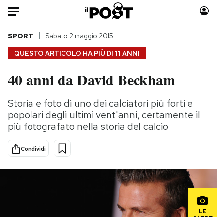
Auto
SPORT
Sabato 2 maggio 2015
QUESTO ARTICOLO HA PIÙ DI
11 ANNI
HOME
40 anni da David Beckham
Italia
Moda
Mondo
Libri
Storia e foto di uno dei calciatori più forti e
Politica
Consumismi
popolari degli ultimi vent'anni, certamente il
Tecnologia
Storie/Idee
più fotografato nella storia del calcio
Internet
Ok Boomer!
Condividi
Scienza
Media
Cultura
Europa
Economia
Altrecose
Sport
Mondiali calcio 2026
LE