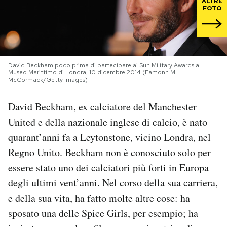
ALTRE
FOTO
PODCAST
NEWSLETTER
David Beckham poco prima di partecipare ai Sun Military Awards al
Museo Marittimo di Londra, 10 dicembre 2014 (Eamonn M.
McCormack/Getty Images)
I MIEI PREFERITI
David Beckham, ex calciatore del Manchester
United e della nazionale inglese di calcio, è nato
SHOP
quarant’anni fa a Leytonstone, vicino Londra, nel
Regno Unito. Beckham non è conosciuto solo per
CALENDARIO
essere stato uno dei calciatori più forti in Europa
degli ultimi vent’anni. Nel corso della sua carriera,
AREA PERSONALE
e della sua vita, ha fatto molte altre cose: ha
Area Personale
sposato una delle Spice Girls, per esempio; ha
Newsletter