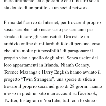
incredibilmente, ed è possibile che il nostro sosia
Notifiche mobile
sia dotato di un profilo su un social network.
Regala il Post
Hai bisogno di aiuto?
Prima dell’arrivo di Internet, per trovare il proprio
Esci
sosia sarebbe stato necessario passare anni per
strada a fissare gli sconosciuti. Ora esiste un
archivio online di miliardi di foto di persone, cosa
che offre molte più possibilità di paragonare il
proprio viso a quello degli altri. Senza uscire dai
loro appartamenti in Irlanda, Niamh Geaney,
Terence Mazanga e Harry English hanno avviato il
progetto
“Twin Strangers”
, una specie di sfida a
trovare il proprio sosia nel giro di 28 giorni: hanno
messo in piedi un sito e un account su Facebook,
Twitter, Instagram e YouTube, tutti con lo stesso