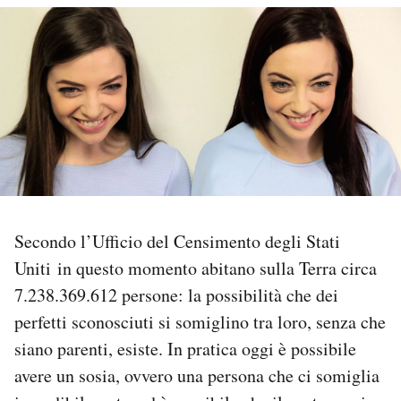
PODCAST
NEWSLETTER
I MIEI PREFERITI
SHOP
Secondo l’Ufficio del Censimento degli Stati
Uniti in questo momento abitano sulla Terra circa
CALENDARIO
7.238.369.612 persone: la possibilità che dei
perfetti sconosciuti si somiglino tra loro, senza che
AREA PERSONALE
siano parenti, esiste. In pratica oggi è possibile
Area Personale
avere un sosia, ovvero una persona che ci somiglia
Newsletter