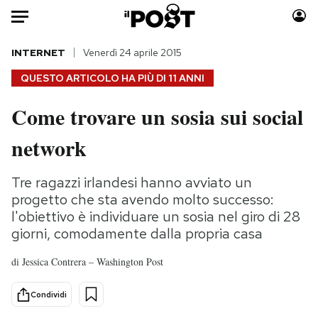
Auto
INTERNET
Venerdì 24 aprile 2015
QUESTO ARTICOLO HA PIÙ DI
11 ANNI
HOME
Come trovare un sosia sui social
Italia
Moda
network
Mondo
Libri
Politica
Consumismi
Tre ragazzi irlandesi hanno avviato un
Tecnologia
Storie/Idee
progetto che sta avendo molto successo:
Internet
Ok Boomer!
l'obiettivo è individuare un sosia nel giro di 28
Scienza
Media
giorni, comodamente dalla propria casa
Cultura
Europa
di
Jessica Contrera – Washington Post
Economia
Altrecose
Sport
Mondiali calcio 2026
Condividi