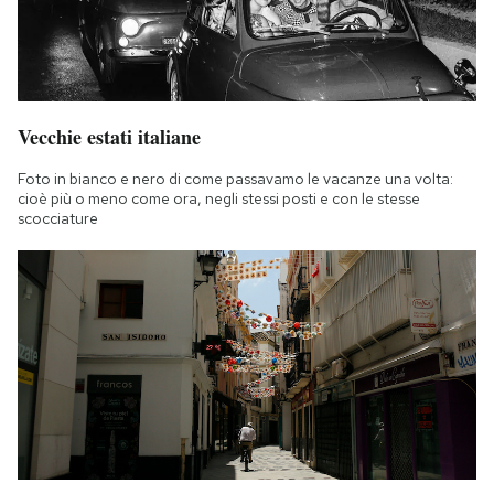
Vecchie estati italiane
Foto in bianco e nero di come passavamo le vacanze una volta:
cioè più o meno come ora, negli stessi posti e con le stesse
scocciature