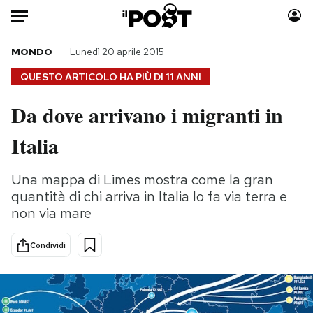
Auto
MONDO
Lunedì 20 aprile 2015
QUESTO ARTICOLO HA PIÙ DI
11 ANNI
HOME
Da dove arrivano i migranti in
Italia
Moda
Italia
Mondo
Libri
Politica
Consumismi
Una mappa di Limes mostra come la gran
Tecnologia
Storie/Idee
quantità di chi arriva in Italia lo fa via terra e
Internet
Ok Boomer!
non via mare
Scienza
Media
Cultura
Europa
Condividi
Economia
Altrecose
Sport
Mondiali calcio 2026