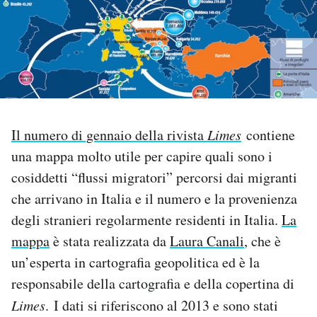
PODCAST
NEWSLETTER
I MIEI PREFERITI
Il numero di gennaio della rivista
Limes
contiene
una mappa molto utile per capire quali sono i
SHOP
cosiddetti “flussi migratori” percorsi dai migranti
che arrivano in Italia e il numero e la provenienza
CALENDARIO
degli stranieri regolarmente residenti in Italia.
La
mappa
è stata realizzata da
Laura Canali
, che è
un’esperta in cartografia geopolitica ed è la
AREA PERSONALE
responsabile della cartografia e della copertina di
Area Personale
Limes
. I dati si riferiscono al 2013 e sono stati
Newsletter