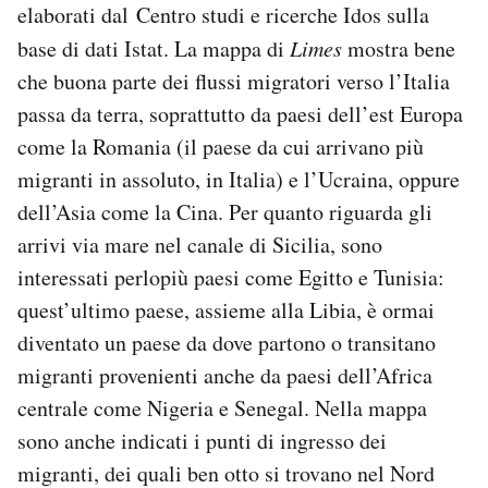
elaborati dal Centro studi e ricerche Idos sulla
Notifiche mobile
base di dati Istat. La mappa di
Limes
mostra bene
Regala il Post
Hai bisogno di aiuto?
che buona parte dei flussi migratori verso l’Italia
Esci
passa da terra, soprattutto da paesi dell’est Europa
come la Romania (il paese da cui arrivano più
migranti in assoluto, in Italia) e l’Ucraina, oppure
dell’Asia come la Cina. Per quanto riguarda gli
arrivi via mare nel canale di Sicilia, sono
interessati perlopiù paesi come Egitto e Tunisia:
quest’ultimo paese, assieme alla Libia, è ormai
diventato un paese da dove partono o transitano
migranti provenienti anche da paesi dell’Africa
centrale come Nigeria e Senegal. Nella mappa
sono anche indicati i punti di ingresso dei
migranti, dei quali ben otto si trovano nel Nord