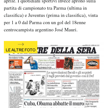
aprile. I quotidiani sportivi invece aprono sulla
Notifiche mobile
partita di campionato tra Parma (ultima in
Regala il Post
classifica) e Juventus (prima in classifica), vinta
Hai bisogno di aiuto?
per 1 a 0 dal Parma con un gol del 18enne
Esci
centrocampista argentino José Mauri.