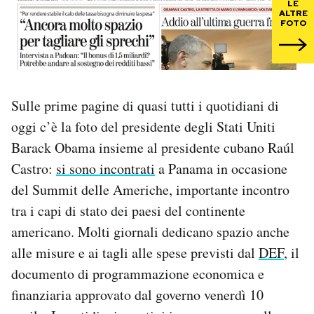
LE
ALTRE
FOTO
PODCAST
NEWSLETTER
Sulle prime pagine di quasi tutti i quotidiani di
I MIEI PREFERITI
oggi c’è la foto del presidente degli Stati Uniti
Barack Obama insieme al presidente cubano Raúl
Castro:
si sono incontrati
a Panama in occasione
SHOP
del Summit delle Americhe, importante incontro
tra i capi di stato dei paesi del continente
CALENDARIO
americano. Molti giornali dedicano spazio anche
alle misure e ai tagli alle spese previsti dal
DEF
, il
AREA PERSONALE
documento di programmazione economica e
Area Personale
finanziaria approvato dal governo venerdì 10
Newsletter