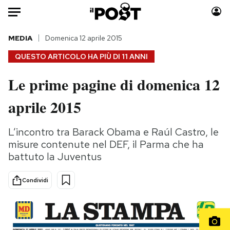
Auto
MEDIA
Domenica 12 aprile 2015
QUESTO ARTICOLO HA PIÙ DI
11 ANNI
HOME
Le prime pagine di domenica 12
Italia
Moda
aprile 2015
Mondo
Libri
Politica
Consumismi
L’incontro tra Barack Obama e Raúl Castro, le
Tecnologia
Storie/Idee
misure contenute nel DEF, il Parma che ha
Internet
Ok Boomer!
battuto la Juventus
Scienza
Media
Cultura
Europa
Condividi
Economia
Altrecose
Sport
Mondiali calcio 2026