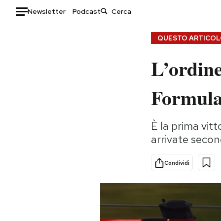
Newsletter
Podcast
Auto
QUESTO ARTICOLO
L’ordine
HOME
Italia
Moda
Formula 
Mondo
Libri
Politica
Consumismi
È la prima vitt
Tecnologia
Storie/Idee
arrivate second
Internet
Ok Boomer!
Scienza
Media
Condividi
Cultura
Europa
Economia
Altrecose
Sport
Mondiali calcio 2026