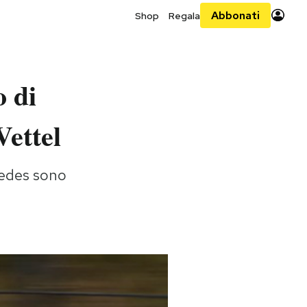
Abbonati
Shop
Regala
o di
Vettel
rcedes sono