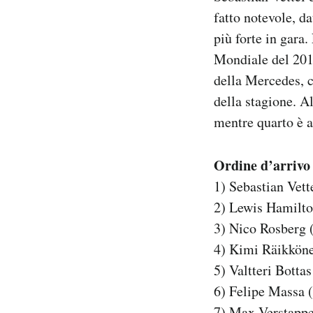
Notifiche mobile
fatto notevole, d
Regala il Post
più forte in gara
Hai bisogno di aiuto?
Mondiale del 201
Esci
della Mercedes, c
della stagione. A
mentre quarto è a
Ordine d’arrivo
1) Sebastian Vette
2) Lewis Hamilt
3) Nico Rosberg 
4) Kimi Räikköne
5) Valtteri Bott
6) Felipe Massa
7) Max Verstappe