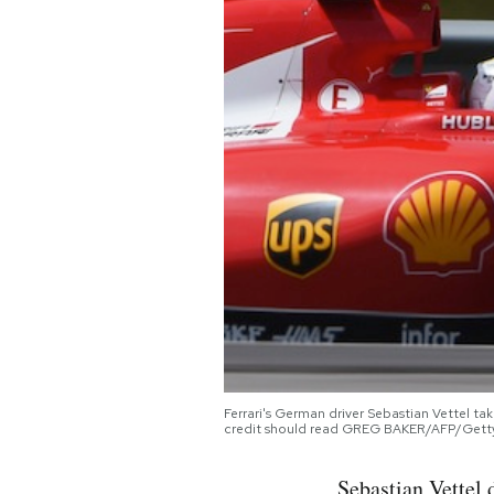
PODCAST
NEWSLETTER
I MIEI PREFERITI
SHOP
CALENDARIO
AREA PERSONALE
Ferrari's German driver Sebastian Vettel 
credit should read GREG BAKER/AFP/Gett
Area Personale
Newsletter
Sebastian Vettel 