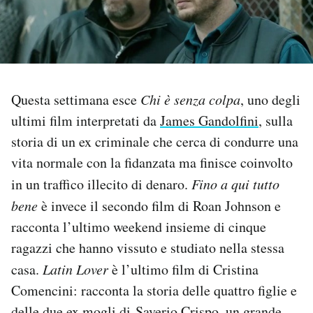
PODCAST
NEWSLETTER
Questa settimana esce
Chi è senza colpa
, uno degli
ultimi film interpretati da
James Gandolfini
, sulla
I MIEI PREFERITI
storia di un ex criminale che cerca di condurre una
vita normale con la fidanzata ma finisce coinvolto
SHOP
in un traffico illecito di denaro.
Fino a qui tutto
bene
è invece il secondo film di Roan Johnson e
CALENDARIO
racconta l’ultimo weekend insieme di cinque
ragazzi che hanno vissuto e studiato nella stessa
AREA PERSONALE
casa.
Latin Lover
è l’ultimo film di Cristina
Comencini: racconta la storia delle quattro figlie e
Area Personale
Newsletter
delle due ex mogli di Saverio Crispo, un grande