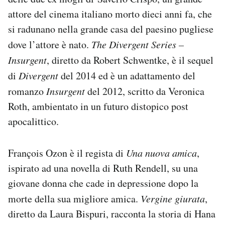
Notifiche mobile
attore del cinema italiano morto dieci anni fa, che
Regala il Post
si radunano nella grande casa del paesino pugliese
Hai bisogno di aiuto?
dove l’attore è nato.
The Divergent Series –
Esci
Insurgent
, diretto da Robert Schwentke, è il sequel
di
Divergent
del 2014 ed è un adattamento del
romanzo
Insurgent
del 2012, scritto da Veronica
Roth, ambientato in un futuro distopico post
apocalittico.
François Ozon è il regista di
Una nuova amica
,
ispirato ad una novella di Ruth Rendell, su una
giovane donna che cade in depressione dopo la
morte della sua migliore amica.
Vergine giurata
,
diretto da Laura Bispuri, racconta la storia di Hana