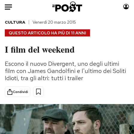
Auto
CULTURA
Venerdì 20 marzo 2015
QUESTO ARTICOLO HA PIÙ DI
11 ANNI
HOME
I film del weekend
Italia
Moda
Mondo
Libri
Escono il nuovo Divergent, uno degli ultimi
Politica
Consumismi
film con James Gandolfini e l'ultimo dei Soliti
Tecnologia
Storie/Idee
Idioti, tra gli altri: tutti i trailer
Internet
Ok Boomer!
Condividi
Scienza
Media
Cultura
Europa
Economia
Altrecose
Sport
Mondiali calcio 2026