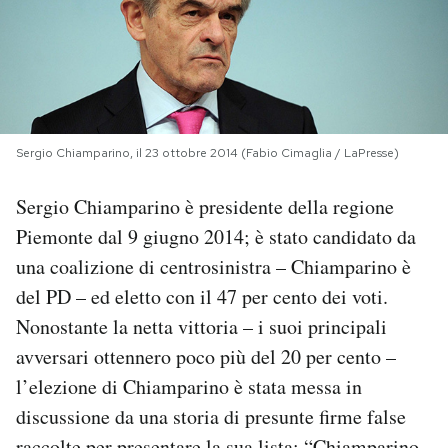
PODCAST
NEWSLETTER
Sergio Chiamparino, il 23 ottobre 2014 (Fabio Cimaglia / LaPresse)
I MIEI PREFERITI
Sergio Chiamparino è presidente della regione
Piemonte dal 9 giugno 2014; è stato candidato da
SHOP
una coalizione di centrosinistra – Chiamparino è
del PD – ed eletto con il 47 per cento dei voti.
CALENDARIO
Nonostante la netta vittoria – i suoi principali
avversari ottennero poco più del 20 per cento –
AREA PERSONALE
l’elezione di Chiamparino è stata messa in
Area Personale
discussione da una storia di presunte firme false
Newsletter
raccolte per presentare la sua lista: “Chiamparino