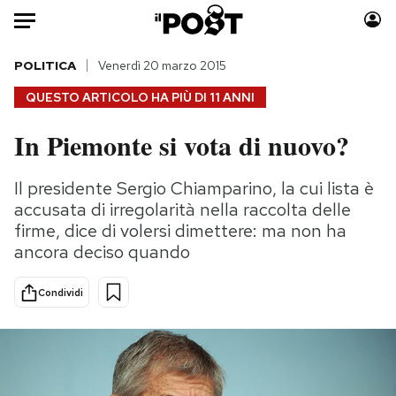
Auto
POLITICA
Venerdì 20 marzo 2015
QUESTO ARTICOLO HA PIÙ DI
11 ANNI
HOME
In Piemonte si vota di nuovo?
Italia
Moda
Mondo
Libri
Il presidente Sergio Chiamparino, la cui lista è
Politica
Consumismi
accusata di irregolarità nella raccolta delle
Tecnologia
Storie/Idee
firme, dice di volersi dimettere: ma non ha
ancora deciso quando
Internet
Ok Boomer!
Scienza
Media
Condividi
Cultura
Europa
Economia
Altrecose
Sport
Mondiali calcio 2026