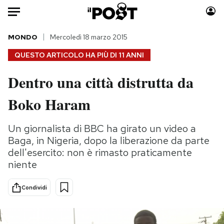
Auto
MONDO
Mercoledì 18 marzo 2015
QUESTO ARTICOLO HA PIÙ DI
11 ANNI
HOME
Dentro una città distrutta da
Italia
Moda
Boko Haram
Mondo
Libri
Politica
Consumismi
Un giornalista di BBC ha girato un video a
Tecnologia
Storie/Idee
Baga, in Nigeria, dopo la liberazione da parte
Internet
Ok Boomer!
dell'esercito: non è rimasto praticamente
Scienza
Media
niente
Cultura
Europa
Economia
Altrecose
Condividi
Sport
Mondiali calcio 2026