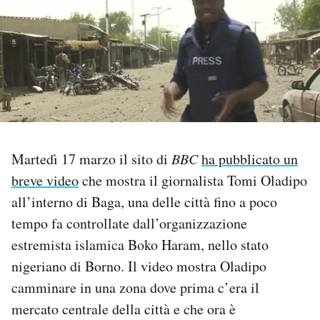
PODCAST
NEWSLETTER
I MIEI PREFERITI
Martedì 17 marzo il sito di
BBC
ha pubblicato un
SHOP
breve video
che mostra il giornalista Tomi Oladipo
all’interno di Baga, una delle città fino a poco
CALENDARIO
tempo fa controllate dall’organizzazione
estremista islamica Boko Haram, nello stato
AREA PERSONALE
nigeriano di Borno. Il video mostra Oladipo
camminare in una zona dove prima c’era il
Area Personale
mercato centrale della città e che ora è
Newsletter