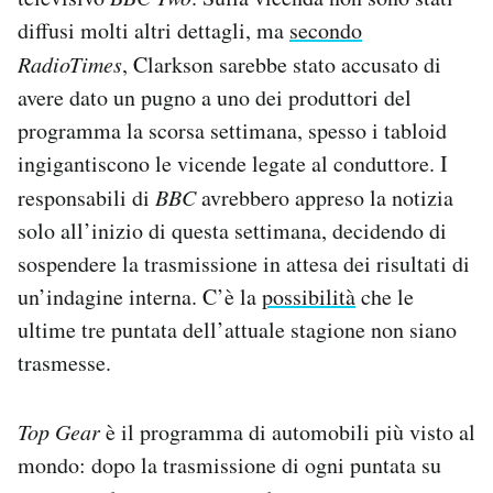
Notifiche mobile
diffusi molti altri dettagli, ma
secondo
Regala il Post
RadioTimes
, Clarkson sarebbe stato accusato di
Hai bisogno di aiuto?
avere dato un pugno a uno dei produttori del
Esci
programma la scorsa settimana, spesso i tabloid
ingigantiscono le vicende legate al conduttore. I
responsabili di
BBC
avrebbero appreso la notizia
solo all’inizio di questa settimana, decidendo di
sospendere la trasmissione in attesa dei risultati di
un’indagine interna. C’è la
possibilità
che le
ultime tre puntata dell’attuale stagione non siano
trasmesse.
Top Gear
è il programma di automobili più visto al
mondo: dopo la trasmissione di ogni puntata su