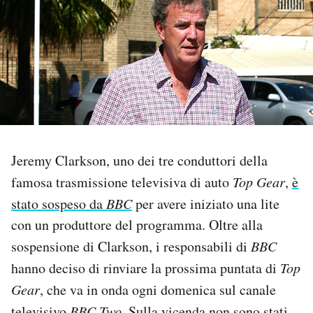
PODCAST
NEWSLETTER
I MIEI PREFERITI
Jeremy Clarkson, uno dei tre conduttori della
SHOP
famosa trasmissione televisiva di auto
Top Gear
,
è
stato sospeso da
BBC
per avere iniziato una lite
CALENDARIO
con un produttore del programma. Oltre alla
sospensione di Clarkson, i responsabili di
BBC
AREA PERSONALE
hanno deciso di rinviare la prossima puntata di
Top
Gear
, che va in onda ogni domenica sul canale
Area Personale
Newsletter
televisivo
BBC Two
. Sulla vicenda non sono stati