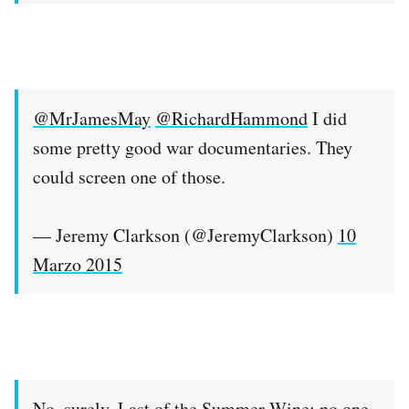
@MrJamesMay
@RichardHammond
I did
some pretty good war documentaries. They
could screen one of those.
— Jeremy Clarkson (@JeremyClarkson)
10
Marzo 2015
No, surely, Last of the Summer Wine; no one