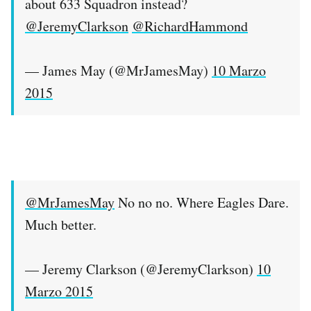
about 633 Squadron instead?
@JeremyClarkson
@RichardHammond
— James May (@MrJamesMay)
10 Marzo
2015
@MrJamesMay
No no no. Where Eagles Dare.
Much better.
— Jeremy Clarkson (@JeremyClarkson)
10
Marzo 2015