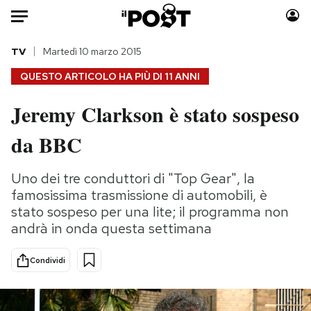
Auto
TV
Martedì 10 marzo 2015
QUESTO ARTICOLO HA PIÙ DI
11 ANNI
HOME
Jeremy Clarkson è stato sospeso
Italia
Moda
da BBC
Mondo
Libri
Politica
Consumismi
Uno dei tre conduttori di "Top Gear", la
Tecnologia
Storie/Idee
famosissima trasmissione di automobili, è
Internet
Ok Boomer!
stato sospeso per una lite; il programma non
Scienza
Media
andrà in onda questa settimana
Cultura
Europa
Economia
Altrecose
Condividi
Sport
Mondiali calcio 2026