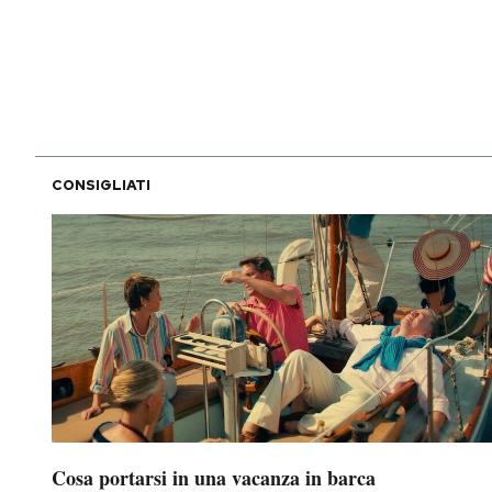
PODCAST
NEWSLETTER
CONSIGLIATI
I MIEI PREFERITI
SHOP
CALENDARIO
AREA PERSONALE
Area Personale
Cosa portarsi in una vacanza in barca
Newsletter