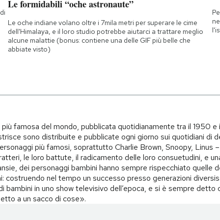
Le formidabili “oche astronaute”
di
Pe
a
ne
Le oche indiane volano oltre i 7mila metri per superare le cime
l'
dell'Himalaya, e il loro studio potrebbe aiutarci a trattare meglio
alcune malattie (bonus: contiene una delle GIF più belle che
abbiate visto)
i più famosa del mondo, pubblicata quotidianamente tra il 1950 e 
trisce sono distribuite e pubblicate ogni giorno sui quotidiani di d
i personaggi più famosi, soprattutto Charlie Brown, Snoopy, Linus – 
teri, le loro battute, il radicamento delle loro consuetudini, e una 
i, ansie, dei personaggi bambini hanno sempre rispecchiato quelle d
i: costruendo nel tempo un successo presso generazioni diversiss
o di bambini in uno show televisivo dell’epoca, e si è sempre det
spetto a un sacco di cose».