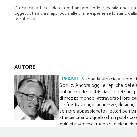
Notifiche mobile
Dal caricabatterie solare allo shampoo biodegradabile: una lista 
Regala il Post
oggetti utili a chi si approccia alle prime esperienze lontano dall
terraferma
Hai bisogno di aiuto?
Esci
AUTORE
PEANUTS
I
sono la striscia a fumett
Schulz. Ancora oggi le repliche delle s
l’influenza della striscia – e dei suo
di mezzo mondo, attraverso i loro carat
Le frustrazioni, insicurezze, illusion
sempre appassionato i lettori bambin
striscia citando quello di un pubblic
«più si invecchia, meno si è sicuri ri