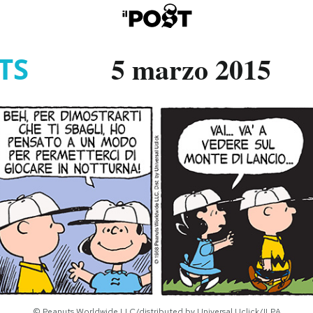
5 marzo 2015
TS
© Peanuts Worldwide LLC/distributed by Universal Uclick/ILPA