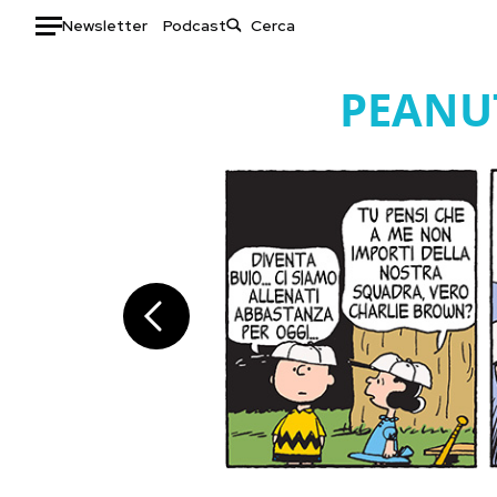
Newsletter
Podcast
Auto
PEANU
HOME
Italia
Moda
Mondo
Libri
Politica
Consumismi
Tecnologia
Storie/Idee
Internet
Ok Boomer!
Scienza
Media
Cultura
Europa
Economia
Altrecose
Sport
Mondiali calcio 2026