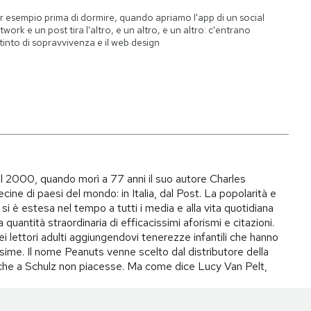
r esempio prima di dormire, quando apriamo l'app di un social
twork e un post tira l'altro, e un altro, e un altro: c'entrano
istinto di sopravvivenza e il web design
il 2000, quando morì a 77 anni il suo autore Charles
ecine di paesi del mondo: in Italia, dal Post. La popolarità e
si è estesa nel tempo a tutti i media e alla vita quotidiana
quantità straordinaria di efficacissimi aforismi e citazioni.
ei lettori adulti aggiungendovi tenerezze infantili che hanno
ime. Il nome Peanuts venne scelto dal distributore della
to che a Schulz non piacesse. Ma come dice Lucy Van Pelt,