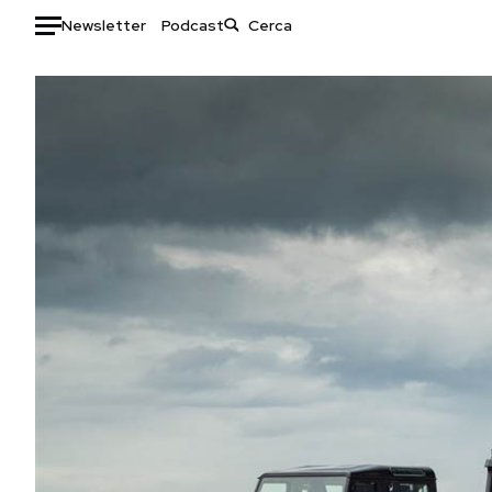
Newsletter
Podcast
Auto
HOME
Italia
Moda
Mondo
Libri
Politica
Consumismi
Tecnologia
Storie/Idee
Internet
Ok Boomer!
Scienza
Media
Cultura
Europa
Economia
Altrecose
Sport
Mondiali calcio 2026