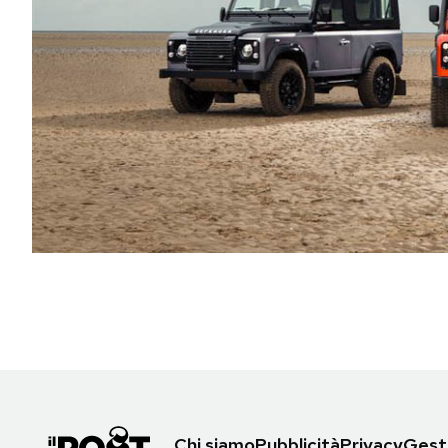
PODCAST
NEWSLETTER
I MIEI PREFERITI
SHOP
CALENDARIO
AREA PERSONALE
Area Personale
Newsletter
Chi siamo
Pubblicità
Privacy
Gesti