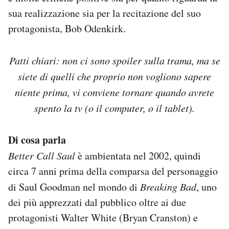
Notifiche mobile
sua realizzazione sia per la recitazione del suo
Regala il Post
protagonista, Bob Odenkirk.
Hai bisogno di aiuto?
Esci
Patti chiari: non ci sono spoiler sulla trama, ma se
siete di quelli che proprio non vogliono sapere
niente prima, vi conviene tornare quando avrete
spento la tv (o il computer, o il tablet).
Di cosa parla
Better Call Saul
è ambientata nel 2002, quindi
circa 7 anni prima della comparsa del personaggio
di Saul Goodman nel mondo di
Breaking Bad
, uno
dei più apprezzati dal pubblico oltre ai due
protagonisti Walter White (Bryan Cranston) e