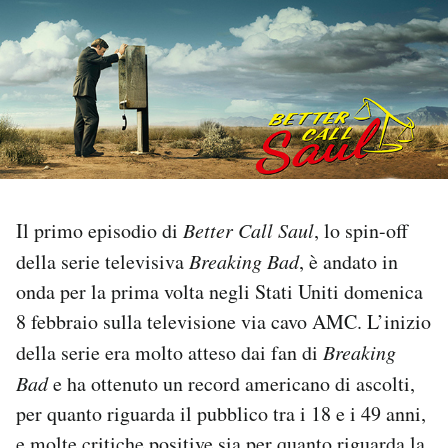
PODCAST
NEWSLETTER
I MIEI PREFERITI
Il primo episodio di
Better Call Saul
, lo spin-off
SHOP
della serie televisiva
Breaking Bad
, è andato in
onda per la prima volta negli Stati Uniti domenica
CALENDARIO
8 febbraio sulla televisione via cavo AMC. L’inizio
della serie era molto atteso dai fan di
Breaking
AREA PERSONALE
Bad
e ha ottenuto un record americano di ascolti,
per quanto riguarda il pubblico tra i 18 e i 49 anni,
Area Personale
Newsletter
e molte critiche positive sia per quanto riguarda la