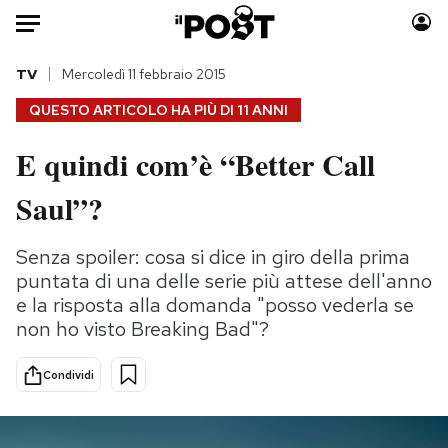
Auto
TV
Mercoledì 11 febbraio 2015
QUESTO ARTICOLO HA PIÙ DI
11 ANNI
HOME
E quindi com’è “Better Call
Italia
Moda
Saul”?
Mondo
Libri
Politica
Consumismi
Senza spoiler: cosa si dice in giro della prima
Tecnologia
Storie/Idee
puntata di una delle serie più attese dell'anno
Internet
Ok Boomer!
e la risposta alla domanda "posso vederla se
Scienza
Media
non ho visto Breaking Bad"?
Cultura
Europa
Economia
Altrecose
Condividi
Sport
Mondiali calcio 2026