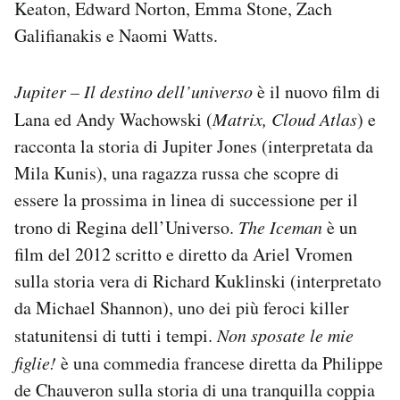
Keaton, Edward Norton, Emma Stone, Zach
Notifiche mobile
Galifianakis e Naomi Watts.
Regala il Post
Hai bisogno di aiuto?
Esci
Jupiter – Il destino dell’universo
è il nuovo film di
Lana ed Andy Wachowski (
Matrix, Cloud Atlas
) e
racconta la storia di Jupiter Jones (interpretata da
Mila Kunis), una ragazza russa che scopre di
essere la prossima in linea di successione per il
trono di Regina dell’Universo.
The Iceman
è un
film del 2012 scritto e diretto da Ariel Vromen
sulla storia vera di Richard Kuklinski (interpretato
da Michael Shannon), uno dei più feroci killer
statunitensi di tutti i tempi.
Non sposate le mie
figlie!
è una commedia francese diretta da Philippe
de Chauveron sulla storia di una tranquilla coppia