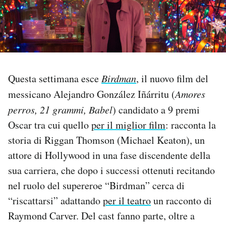
PODCAST
NEWSLETTER
Questa settimana esce
Birdman
, il nuovo film del
I MIEI PREFERITI
messicano Alejandro González Iñárritu (
Amores
perros, 21 grammi, Babel
) candidato a 9 premi
SHOP
Oscar tra cui quello
per il miglior film
: racconta la
storia di Riggan Thomson (Michael Keaton), un
attore di Hollywood in una fase discendente della
CALENDARIO
sua carriera, che dopo i successi ottenuti recitando
nel ruolo del supereroe “Birdman” cerca di
AREA PERSONALE
“riscattarsi” adattando
per il teatro
un racconto di
Area Personale
Raymond Carver. Del cast fanno parte, oltre a
Newsletter