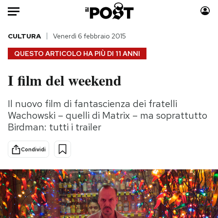
Auto
CULTURA
Venerdì 6 febbraio 2015
QUESTO ARTICOLO HA PIÙ DI
11 ANNI
HOME
I film del weekend
Italia
Moda
Mondo
Libri
Il nuovo film di fantascienza dei fratelli
Politica
Consumismi
Wachowski – quelli di Matrix – ma soprattutto
Tecnologia
Storie/Idee
Birdman: tutti i trailer
Internet
Ok Boomer!
Condividi
Scienza
Media
Cultura
Europa
Economia
Altrecose
Sport
Mondiali calcio 2026