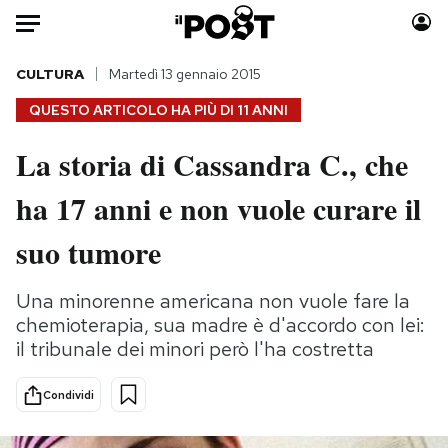
Auto
CULTURA
Martedì 13 gennaio 2015
QUESTO ARTICOLO HA PIÙ DI
11 ANNI
HOME
La storia di Cassandra C., che
Italia
Moda
ha 17 anni e non vuole curare il
Mondo
Libri
Politica
Consumismi
suo tumore
Tecnologia
Storie/Idee
Internet
Ok Boomer!
Una minorenne americana non vuole fare la
Scienza
Media
chemioterapia, sua madre è d'accordo con lei:
Cultura
Europa
il tribunale dei minori però l'ha costretta
Economia
Altrecose
Condividi
Sport
Mondiali calcio 2026