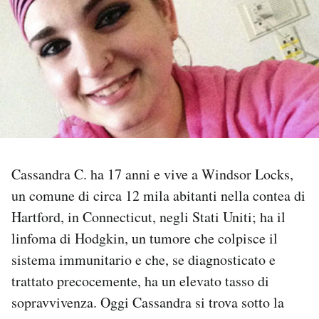
PODCAST
NEWSLETTER
I MIEI PREFERITI
SHOP
Cassandra C. ha 17 anni e vive a Windsor Locks,
un comune di circa 12 mila abitanti nella contea di
Hartford, in Connecticut, negli Stati Uniti; ha il
CALENDARIO
linfoma di Hodgkin, un tumore che colpisce il
sistema immunitario e che, se diagnosticato e
AREA PERSONALE
trattato precocemente, ha un elevato tasso di
Area Personale
sopravvivenza. Oggi Cassandra si trova sotto la
Newsletter