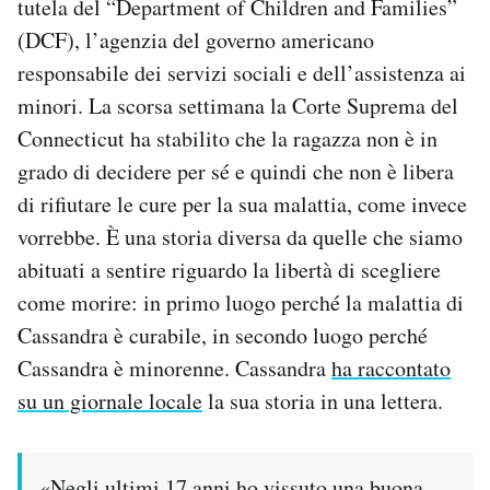
tutela del “Department of Children and Families”
Notifiche mobile
(DCF), l’agenzia del governo americano
Regala il Post
responsabile dei servizi sociali e dell’assistenza ai
Hai bisogno di aiuto?
minori. La scorsa settimana la Corte Suprema del
Esci
Connecticut ha stabilito che la ragazza non è in
grado di decidere per sé e quindi che non è libera
di rifiutare le cure per la sua malattia, come invece
vorrebbe. È una storia diversa da quelle che siamo
abituati a sentire riguardo la libertà di scegliere
come morire: in primo luogo perché la malattia di
Cassandra è curabile, in secondo luogo perché
Cassandra è minorenne. Cassandra
ha raccontato
su un giornale locale
la sua storia in una lettera.
«Negli ultimi 17 anni ho vissuto una buona