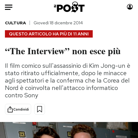
Auto
CULTURA
Giovedì 18 dicembre 2014
QUESTO ARTICOLO HA PIÙ DI
11 ANNI
HOME
“The Interview” non esce più
Italia
Moda
Mondo
Libri
Il film comico sull'assassinio di Kim Jong-un è
Politica
Consumismi
stato ritirato ufficialmente, dopo le minacce
Tecnologia
Storie/Idee
agli spettatori e la conferma che la Corea del
Nord è coinvolta nell'attacco informatico
Internet
Ok Boomer!
contro Sony
Scienza
Media
Cultura
Europa
Condividi
Economia
Altrecose
Sport
Mondiali calcio 2026