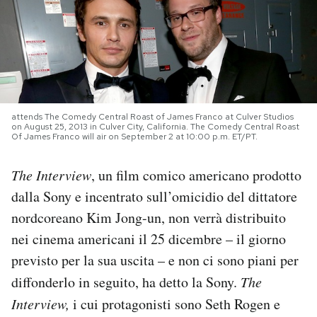
PODCAST
NEWSLETTER
attends The Comedy Central Roast of James Franco at Culver Studios
I MIEI PREFERITI
on August 25, 2013 in Culver City, California. The Comedy Central Roast
Of James Franco will air on September 2 at 10:00 p.m. ET/PT.
SHOP
The Interview
, un film comico americano prodotto
dalla Sony e incentrato sull’omicidio del dittatore
nordcoreano Kim Jong-un, non verrà distribuito
CALENDARIO
nei cinema americani il 25 dicembre – il giorno
previsto per la sua uscita – e non ci sono piani per
AREA PERSONALE
diffonderlo in seguito, ha detto la Sony.
The
Area Personale
Interview,
i cui protagonisti sono Seth Rogen e
Newsletter