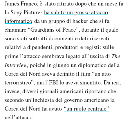
James Franco, è stato ritirato dopo che un mese fa
Notifiche mobile
la Sony Pictures
ha subito un grosso attacco
Regala il Post
informatico
da un gruppo di hacker che si fa
Hai bisogno di aiuto?
Esci
chiamare “Guardians of Peace”, durante il quale
sono stati sottratti documenti e dati riservati
relativi a dipendenti, produttori e registi: sulle
prime l’attacco sembrava legato all’uscita di
The
Interview,
poiché in giugno un diplomatico della
Corea del Nord aveva definito il film “un atto
terroristico”, ma l’FBI lo aveva smentito. Da ieri,
invece, diversi giornali americani riportano che
secondo un’inchiesta del governo americano la
Corea del Nord ha avuto
“un ruolo centrale”
nell’attacco.