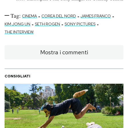
Tag:
-
-
-
CINEMA
COREA DEL NORD
JAMES FRANCO
-
-
-
KIM JONG UN
SETH ROGEN
SONY PICTURES
THE INTERVIEW
Mostra i commenti
CONSIGLIATI