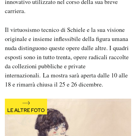
innovativo utilizzato nel corso della sua breve
Notifiche mobile
carriera.
Regala il Post
Hai bisogno di aiuto?
Il virtuosismo tecnico di Schiele e la sua visione
Esci
originale e insieme inflessibile della figura umana
nuda distinguono queste opere dalle altre. I quadri
esposti sono in tutto trenta, opere radicali raccolte
da collezioni pubbliche e private
internazionali. La mostra sarà aperta dalle 10 alle
18 e rimarrà chiusa il 25 e 26 dicembre.