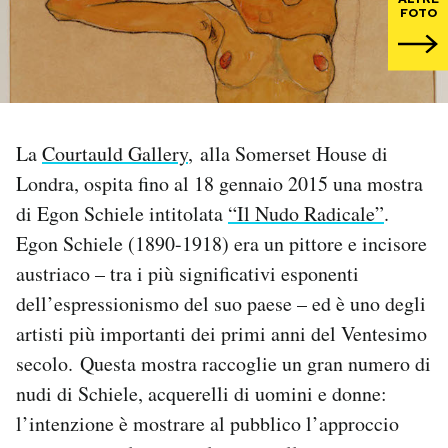
FOTO
PODCAST
NEWSLETTER
La
Courtauld Gallery
, alla Somerset House di
I MIEI PREFERITI
Londra, ospita fino al 18 gennaio 2015 una mostra
di Egon Schiele intitolata
“Il Nudo Radicale”
.
SHOP
Egon Schiele (1890-1918) era un pittore e incisore
austriaco – tra i più significativi esponenti
dell’espressionismo del suo paese – ed è uno degli
CALENDARIO
artisti più importanti dei primi anni del Ventesimo
secolo. Questa mostra raccoglie un gran numero di
AREA PERSONALE
nudi di Schiele, acquerelli di uomini e donne:
Area Personale
l’intenzione è mostrare al pubblico l’approccio
Newsletter