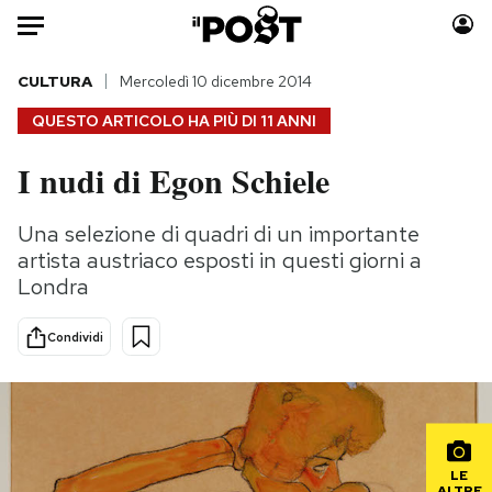
Auto
CULTURA
Mercoledì 10 dicembre 2014
QUESTO ARTICOLO HA PIÙ DI
11 ANNI
HOME
I nudi di Egon Schiele
Italia
Moda
Mondo
Libri
Una selezione di quadri di un importante
Politica
Consumismi
artista austriaco esposti in questi giorni a
Tecnologia
Storie/Idee
Londra
Internet
Ok Boomer!
Condividi
Scienza
Media
Cultura
Europa
Economia
Altrecose
Sport
Mondiali calcio 2026
LE
ALTRE