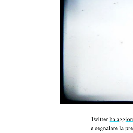
PODCAST
NEWSLETTER
I MIEI PREFERITI
SHOP
CALENDARIO
AREA PERSONALE
Twitter
ha aggior
Area Personale
e segnalare la pr
Newsletter