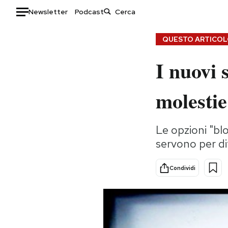
Newsletter
Podcast
Auto
QUESTO ARTICOLO
I nuovi 
HOME
Italia
Moda
molestie
Mondo
Libri
Politica
Consumismi
Le opzioni "blo
Tecnologia
Storie/Idee
servono per di
Internet
Ok Boomer!
Scienza
Media
Condividi
Cultura
Europa
Economia
Altrecose
Sport
Mondiali calcio 2026