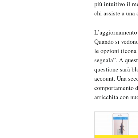
più intuitivo il 
Notifiche mobile
chi assiste a una
Regala il Post
Hai bisogno di aiuto?
Esci
L’aggiornamento p
Quando si vedono 
le opzioni (icona
segnala”. A quest
questione sarà bl
account. Una seco
comportamento de
arricchita con nu