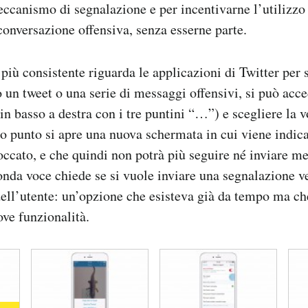
meccanismo di segnalazione e per incentivarne l’utilizzo
 conversazione offensiva, senza esserne parte.
iù consistente riguarda le applicazioni di Twitter per
un tweet o una serie di messaggi offensivi, si può acc
 in basso a destra con i tre puntini “…”) e scegliere la 
o punto si apre una nuova schermata in cui viene indica
occato, e che quindi non potrà più seguire né inviare me
nda voce chiede se si vuole inviare una segnalazione ve
ll’utente: un’opzione che esisteva già da tempo ma che
ove funzionalità.