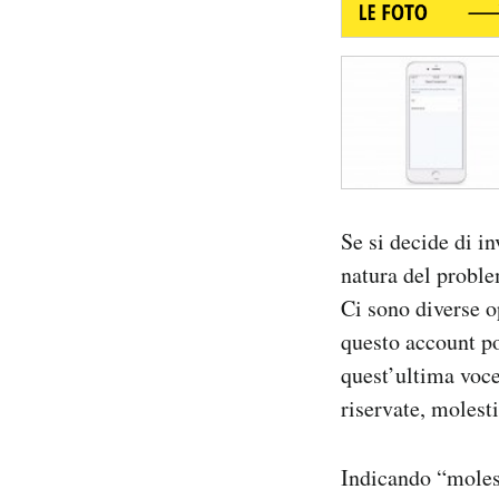
Se si decide di in
natura del proble
Ci sono diverse o
questo account po
quest’ultima voce
riservate, molest
Indicando “molest