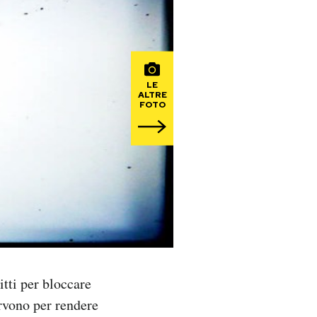
LE
ALTRE
FOTO
itti per bloccare
ervono per rendere