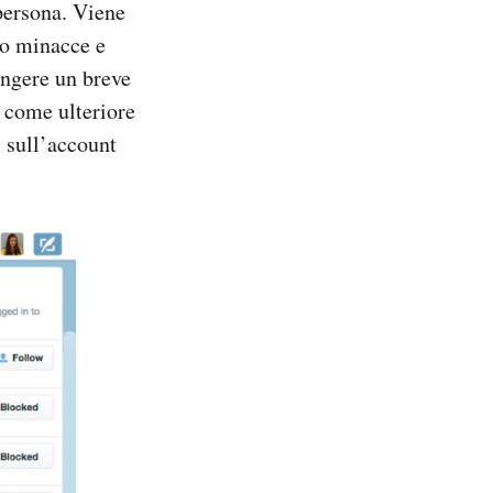
 persona. Viene
ndo minacce e
ungere un breve
e come ulteriore
i sull’account