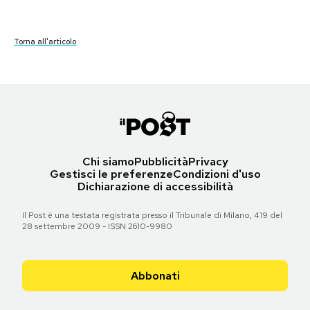
PODCAST
Torna all'articolo
Torna all'articolo
Torna all'articolo
Torna all'articolo
Torna all'articolo
Torna all'articolo
Torna all'articolo
Torna all'articolo
NEWSLETTER
I MIEI PREFERITI
Chi siamo
Pubblicità
Privacy
SHOP
Gestisci le preferenze
Condizioni d'uso
Dichiarazione di accessibilità
CALENDARIO
Il Post è una testata registrata presso il Tribunale di Milano, 419 del
28 settembre 2009 - ISSN 2610-9980
AREA PERSONALE
Abbonati
Area Personale
Newsletter