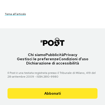
PODCAST
Torna all'articolo
Torna all'articolo
Torna all'articolo
Torna all'articolo
Torna all'articolo
Torna all'articolo
Torna all'articolo
Torna all'articolo
NEWSLETTER
I MIEI PREFERITI
Chi siamo
Pubblicità
Privacy
SHOP
Gestisci le preferenze
Condizioni d'uso
Dichiarazione di accessibilità
CALENDARIO
Il Post è una testata registrata presso il Tribunale di Milano, 419 del
28 settembre 2009 - ISSN 2610-9980
AREA PERSONALE
Abbonati
Area Personale
Newsletter