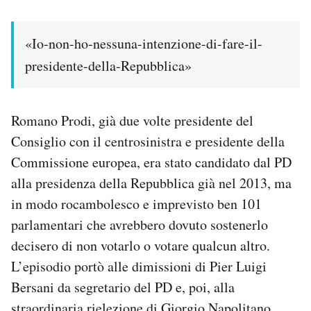
Notifiche mobile
Regala il Post
«Io-non-ho-nessuna-intenzione-di-fare-il-
Hai bisogno di aiuto?
presidente-della-Repubblica»
Esci
Romano Prodi, già due volte presidente del
Consiglio con il centrosinistra e presidente della
Commissione europea, era stato candidato dal PD
alla presidenza della Repubblica già nel 2013, ma
in modo rocambolesco e imprevisto ben 101
parlamentari che avrebbero dovuto sostenerlo
decisero di non votarlo o votare qualcun altro.
L’episodio portò alle dimissioni di Pier Luigi
Bersani da segretario del PD e, poi, alla
straordinaria rielezione di Giorgio Napolitano.