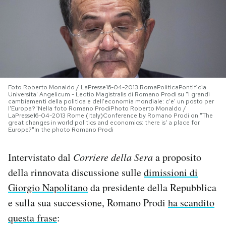
PODCAST
NEWSLETTER
I MIEI PREFERITI
Foto Roberto Monaldo / LaPresse16-04-2013 RomaPoliticaPontificia
Universita' Angelicum - Lectio Magistralis di Romano Prodi su "I grandi
cambiamenti della politica e dell'economia mondiale: c'e' un posto per
l'Europa?"Nella foto Romano ProdiPhoto Roberto Monaldo /
LaPresse16-04-2013 Rome (Italy)Conference by Romano Prodi on "The
SHOP
great changes in world politics and economics: there is' a place for
Europe?"In the photo Romano Prodi
CALENDARIO
Intervistato dal
Corriere della Sera
a proposito
della rinnovata discussione sulle
dimissioni di
Giorgio Napolitano
da presidente della Repubblica
AREA PERSONALE
e sulla sua successione, Romano Prodi
ha scandito
Area Personale
questa frase
:
Newsletter