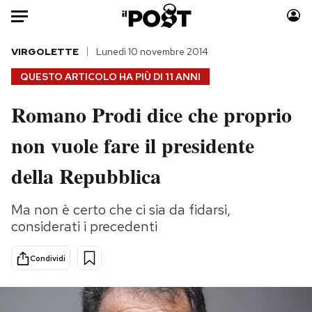
Auto
VIRGOLETTE
Lunedì 10 novembre 2014
QUESTO ARTICOLO HA PIÙ DI
11 ANNI
HOME
Romano Prodi dice che proprio
Italia
Moda
non vuole fare il presidente
Mondo
Libri
Politica
Consumismi
della Repubblica
Tecnologia
Storie/Idee
Internet
Ok Boomer!
Ma non è certo che ci sia da fidarsi,
Scienza
Media
considerati i precedenti
Cultura
Europa
Economia
Altrecose
Condividi
Sport
Mondiali calcio 2026