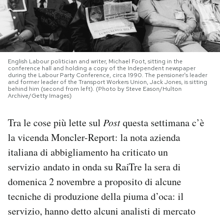
PODCAST
NEWSLETTER
English Labour politician and writer, Michael Foot, sitting in the
conference hall and holding a copy of the Independent newspaper
during the Labour Party Conference, circa 1990. The pensioner's leader
and former leader of the Transport Workers Union, Jack Jones, is sitting
I MIEI PREFERITI
behind him (second from left). (Photo by Steve Eason/Hulton
Archive/Getty Images)
SHOP
Tra le cose più lette sul
Post
questa settimana c’è
la vicenda Moncler-Report: la nota azienda
CALENDARIO
italiana di abbigliamento ha criticato un
servizio andato in onda su RaiTre la sera di
domenica 2 novembre a proposito di alcune
AREA PERSONALE
tecniche di produzione della piuma d’oca: il
Area Personale
servizio, hanno detto alcuni analisti di mercato
Newsletter