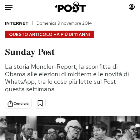
Auto
INTERNET
Domenica 9 novembre 2014
QUESTO ARTICOLO HA PIÙ DI
11 ANNI
HOME
Sunday Post
Italia
Moda
Mondo
Libri
La storia Moncler-Report, la sconfitta di
Politica
Consumismi
Obama alle elezioni di midterm e le novità di
Tecnologia
Storie/Idee
WhatsApp, tra le cose più lette sul Post
questa settimana
Internet
Ok Boomer!
Scienza
Media
Condividi
Cultura
Europa
Economia
Altrecose
Sport
Mondiali calcio 2026