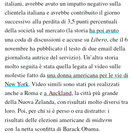
italiani, avrebbe avuto un impatto negativo sulla
Notifiche mobile
clientela italiana e avrebbe contribuito il giorno
Regala il Post
successivo alla perdita di 3,5 punti percentuali
Hai bisogno di aiuto?
Esci
della società sul mercato (la storia
ha poi avuto
una coda di discussioni e accuse su
Libero
, che il 6
novembre ha pubblicato il testo di due email della
giornalista autrice del servizio). Un’altra storia
molto seguita è stata quella legata al video sulle
molestie fatto da
una donna americana per le vie di
New York
. Video simili sono stati poi realizzati
anche a Roma e
a Auckland
, la città più grande
della Nuova Zelanda, con risultati molto diversi tra
loro. Poi, per chi si è perso o era distratto: i
risultati delle elezioni americane di
midterm
con la netta sconfitta di Barack Obama.