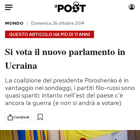
Auto
MONDO
Domenica 26 ottobre 2014
QUESTO ARTICOLO HA PIÙ DI
11 ANNI
HOME
Si vota il nuovo parlamento in
Italia
Moda
Ucraina
Mondo
Libri
Politica
Consumismi
La coalizione del presidente Poroshenko è in
Tecnologia
Storie/Idee
vantaggio nei sondaggi, i partiti filo-russi sono
Internet
Ok Boomer!
quasi spariti: intanto nell'est del paese c'è
Scienza
Media
ancora la guerra (e non si andrà a votare)
Cultura
Europa
Economia
Altrecose
Condividi
Sport
Mondiali calcio 2026