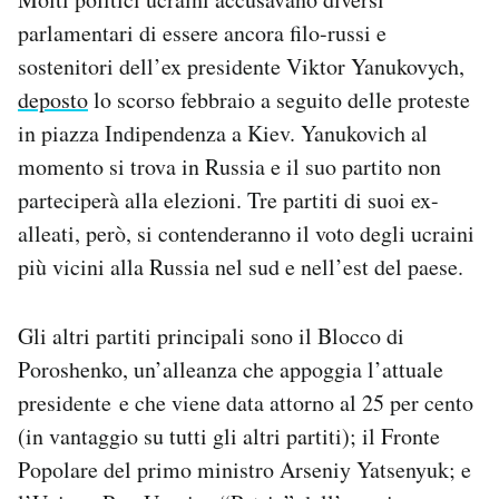
Notifiche mobile
parlamentari di essere ancora filo-russi e
Regala il Post
sostenitori dell’ex presidente Viktor Yanukovych,
Hai bisogno di aiuto?
deposto
lo scorso febbraio a seguito delle proteste
Esci
in piazza Indipendenza a Kiev. Yanukovich al
momento si trova in Russia e il suo partito non
parteciperà alla elezioni. Tre partiti di suoi ex-
alleati, però, si contenderanno il voto degli ucraini
più vicini alla Russia nel sud e nell’est del paese.
Gli altri partiti principali sono il Blocco di
Poroshenko, un’alleanza che appoggia l’attuale
presidente e che viene data attorno al 25 per cento
(in vantaggio su tutti gli altri partiti); il Fronte
Popolare del primo ministro Arseniy Yatsenyuk; e