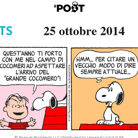
25 ottobre 2014
TS
© Peanuts Worldwide LLC/distributed by Universal Uclick/ILPA