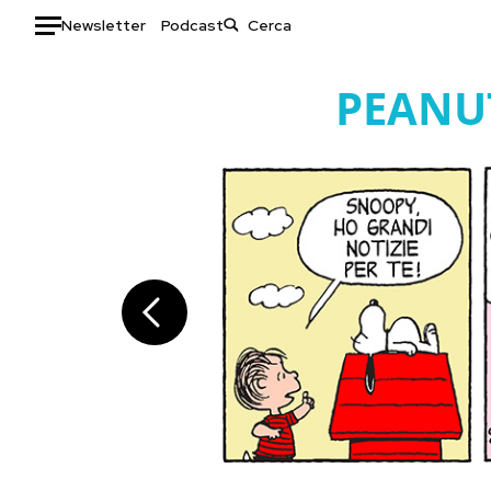
Newsletter
Podcast
Auto
PEANU
HOME
Italia
Moda
Mondo
Libri
Politica
Consumismi
Tecnologia
Storie/Idee
Internet
Ok Boomer!
Scienza
Media
Cultura
Europa
Economia
Altrecose
Sport
Mondiali calcio 2026