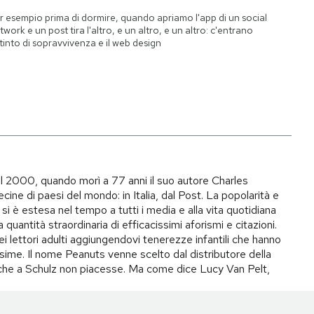
r esempio prima di dormire, quando apriamo l'app di un social
twork e un post tira l'altro, e un altro, e un altro: c'entrano
istinto di sopravvivenza e il web design
il 2000, quando morì a 77 anni il suo autore Charles
ecine di paesi del mondo: in Italia, dal Post. La popolarità e
si è estesa nel tempo a tutti i media e alla vita quotidiana
quantità straordinaria di efficacissimi aforismi e citazioni.
ei lettori adulti aggiungendovi tenerezze infantili che hanno
ime. Il nome Peanuts venne scelto dal distributore della
to che a Schulz non piacesse. Ma come dice Lucy Van Pelt,