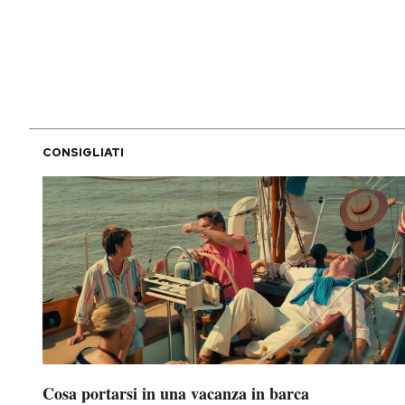
PODCAST
NEWSLETTER
CONSIGLIATI
I MIEI PREFERITI
SHOP
CALENDARIO
AREA PERSONALE
Area Personale
Cosa portarsi in una vacanza in barca
Newsletter