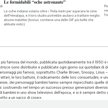
Le formidabili “oche astronaute”
di
Pe
a
ne
Le oche indiane volano oltre i 7mila metri per superare le cime
l'
dell'Himalaya, e il loro studio potrebbe aiutarci a trattare meglio
alcune malattie (bonus: contiene una delle GIF più belle che
abbiate visto)
i più famosa del mondo, pubblicata quotidianamente tra il 1950 e 
trisce sono distribuite e pubblicate ogni giorno sui quotidiani di d
i personaggi più famosi, soprattutto Charlie Brown, Snoopy, Linus – 
teri, le loro battute, il radicamento delle loro consuetudini, e una 
i, ansie, dei personaggi bambini hanno sempre rispecchiato quelle d
i: costruendo nel tempo un successo presso generazioni diversiss
o di bambini in uno show televisivo dell’epoca, e si è sempre det
spetto a un sacco di cose».