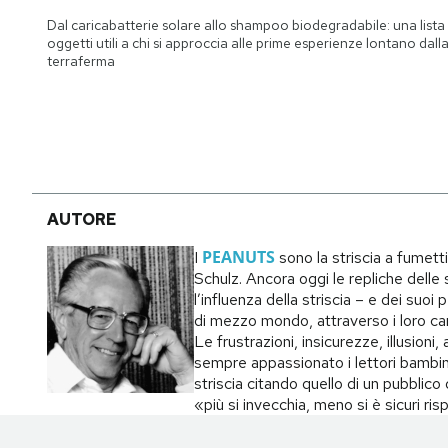
Notifiche mobile
Dal caricabatterie solare allo shampoo biodegradabile: una lista 
Regala il Post
oggetti utili a chi si approccia alle prime esperienze lontano dall
terraferma
Hai bisogno di aiuto?
Esci
AUTORE
PEANUTS
I
sono la striscia a fumett
Schulz. Ancora oggi le repliche delle s
l’influenza della striscia – e dei suo
di mezzo mondo, attraverso i loro carat
Le frustrazioni, insicurezze, illusion
sempre appassionato i lettori bambin
striscia citando quello di un pubblic
«più si invecchia, meno si è sicuri ri