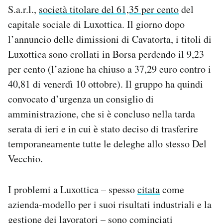
S.a.r.l.,
società titolare del 61,35 per cento
del
Notifiche mobile
Regala il Post
capitale sociale di Luxottica. Il giorno dopo
Hai bisogno di aiuto?
l’annuncio delle dimissioni di Cavatorta, i titoli di
Esci
Luxottica sono crollati in Borsa perdendo il 9,23
per cento (l’azione ha chiuso a 37,29 euro contro i
40,81 di venerdì 10 ottobre). Il gruppo ha quindi
convocato d’urgenza un consiglio di
amministrazione, che si è concluso nella tarda
serata di ieri e in cui è stato deciso di trasferire
temporaneamente tutte le deleghe allo stesso Del
Vecchio.
I problemi a Luxottica – spesso
citata
come
azienda-modello per i suoi risultati industriali e la
gestione dei lavoratori – sono cominciati