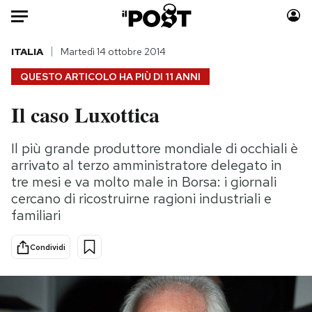
Auto
ITALIA
Martedì 14 ottobre 2014
QUESTO ARTICOLO HA PIÙ DI
11 ANNI
HOME
Il caso Luxottica
Italia
Moda
Mondo
Libri
Il più grande produttore mondiale di occhiali è
Politica
Consumismi
arrivato al terzo amministratore delegato in
Tecnologia
Storie/Idee
tre mesi e va molto male in Borsa: i giornali
cercano di ricostruirne ragioni industriali e
Internet
Ok Boomer!
familiari
Scienza
Media
Cultura
Europa
Condividi
Economia
Altrecose
Sport
Mondiali calcio 2026