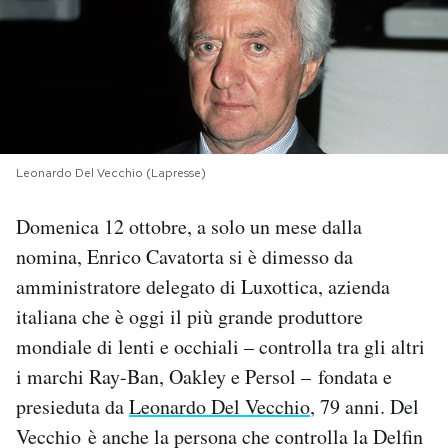
PODCAST
NEWSLETTER
I MIEI PREFERITI
Leonardo Del Vecchio (Lapresse)
Domenica 12 ottobre, a solo un mese dalla
SHOP
nomina, Enrico Cavatorta si è dimesso da
amministratore delegato di Luxottica, azienda
CALENDARIO
italiana che è oggi il più grande produttore
mondiale di lenti e occhiali – controlla tra gli altri
AREA PERSONALE
i marchi Ray-Ban, Oakley e Persol – fondata e
presieduta da
Leonardo Del Vecchio
, 79 anni. Del
Area Personale
Vecchio è anche la persona che controlla la Delfin
Newsletter