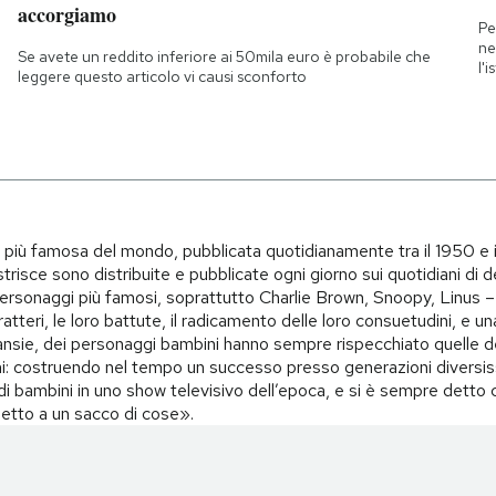
accorgiamo
Pe
ne
Se avete un reddito inferiore ai 50mila euro è probabile che
l'
leggere questo articolo vi causi sconforto
i più famosa del mondo, pubblicata quotidianamente tra il 1950 e 
trisce sono distribuite e pubblicate ogni giorno sui quotidiani di d
i personaggi più famosi, soprattutto Charlie Brown, Snoopy, Linus – 
teri, le loro battute, il radicamento delle loro consuetudini, e una 
i, ansie, dei personaggi bambini hanno sempre rispecchiato quelle d
i: costruendo nel tempo un successo presso generazioni diversiss
o di bambini in uno show televisivo dell’epoca, e si è sempre det
spetto a un sacco di cose».