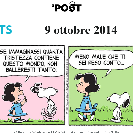
9 ottobre 2014
TS
© Peanuts Worldwide LLC/distributed by Universal Uclick/ILPA