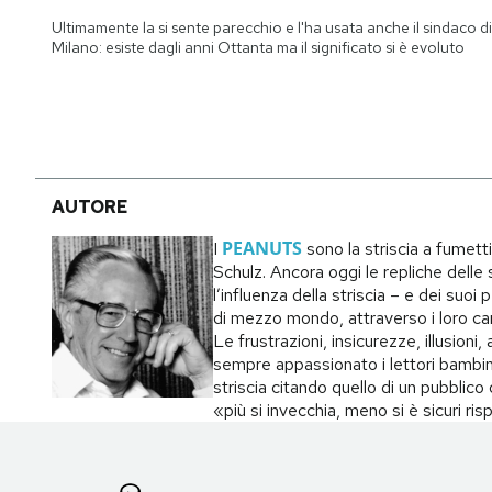
Notifiche mobile
Ultimamente la si sente parecchio e l'ha usata anche il sindaco di
Regala il Post
Milano: esiste dagli anni Ottanta ma il significato si è evoluto
Hai bisogno di aiuto?
Esci
AUTORE
PEANUTS
I
sono la striscia a fumett
Schulz. Ancora oggi le repliche delle s
l’influenza della striscia – e dei suo
di mezzo mondo, attraverso i loro carat
Le frustrazioni, insicurezze, illusion
sempre appassionato i lettori bambin
striscia citando quello di un pubblic
«più si invecchia, meno si è sicuri ri