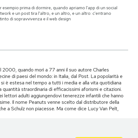
r esempio prima di dormire, quando apriamo l'app di un social
twork e un post tira l'altro, e un altro, e un altro: c'entrano
istinto di sopravvivenza e il web design
il 2000, quando morì a 77 anni il suo autore Charles
ecine di paesi del mondo: in Italia, dal Post. La popolarità e
si è estesa nel tempo a tutti i media e alla vita quotidiana
quantità straordinaria di efficacissimi aforismi e citazioni.
ei lettori adulti aggiungendovi tenerezze infantili che hanno
ime. Il nome Peanuts venne scelto dal distributore della
to che a Schulz non piacesse. Ma come dice Lucy Van Pelt,