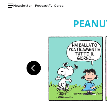
Newsletter
Podcast
Auto
PEANU
HOME
Italia
Moda
Mondo
Libri
Politica
Consumismi
Tecnologia
Storie/Idee
Internet
Ok Boomer!
Scienza
Media
Cultura
Europa
Economia
Altrecose
Sport
Mondiali calcio 2026