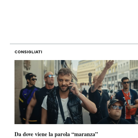
PODCAST
NEWSLETTER
CONSIGLIATI
I MIEI PREFERITI
SHOP
CALENDARIO
AREA PERSONALE
Area Personale
Da dove viene la parola “maranza”
Newsletter