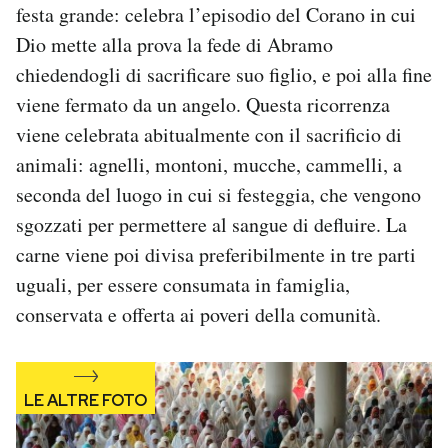
festa grande: celebra l’episodio del Corano in cui
Notifiche mobile
Dio mette alla prova la fede di Abramo
Regala il Post
Hai bisogno di aiuto?
chiedendogli di sacrificare suo figlio, e poi alla fine
Esci
viene fermato da un angelo. Questa ricorrenza
viene celebrata abitualmente con il sacrificio di
animali: agnelli, montoni, mucche, cammelli, a
seconda del luogo in cui si festeggia, che vengono
sgozzati per permettere al sangue di defluire. La
carne viene poi divisa preferibilmente in tre parti
uguali, per essere consumata in famiglia,
conservata e offerta ai poveri della comunità.