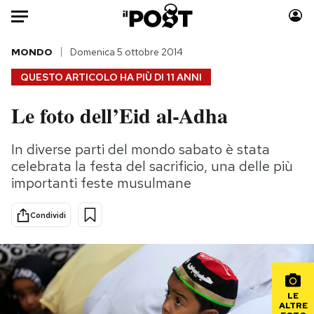
Auto
MONDO
Domenica 5 ottobre 2014
QUESTO ARTICOLO HA PIÙ DI
11 ANNI
HOME
Le foto dell’Eid al-Adha
Italia
Moda
Mondo
Libri
In diverse parti del mondo sabato è stata
Politica
Consumismi
celebrata la festa del sacrificio, una delle più
Tecnologia
Storie/Idee
importanti feste musulmane
Internet
Ok Boomer!
Condividi
Scienza
Media
Cultura
Europa
Economia
Altrecose
Sport
Mondiali calcio 2026
LE
ALTRE