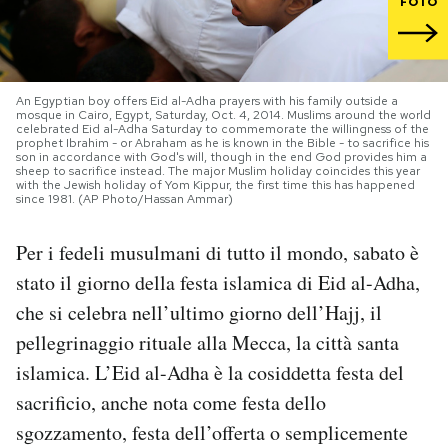
FOTO
PODCAST
An Egyptian boy offers Eid al-Adha prayers with his family outside a
NEWSLETTER
mosque in Cairo, Egypt, Saturday, Oct. 4, 2014. Muslims around the world
celebrated Eid al-Adha Saturday to commemorate the willingness of the
prophet Ibrahim - or Abraham as he is known in the Bible - to sacrifice his
son in accordance with God's will, though in the end God provides him a
I MIEI PREFERITI
sheep to sacrifice instead. The major Muslim holiday coincides this year
with the Jewish holiday of Yom Kippur, the first time this has happened
since 1981. (AP Photo/Hassan Ammar)
SHOP
Per i fedeli musulmani di tutto il mondo, sabato è
stato il giorno della festa islamica di Eid al-Adha,
CALENDARIO
che si celebra nell’ultimo giorno dell’Hajj, il
pellegrinaggio rituale alla Mecca, la città santa
AREA PERSONALE
islamica. L’Eid al-Adha è la cosiddetta festa del
sacrificio, anche nota come festa dello
Area Personale
sgozzamento, festa dell’offerta o semplicemente
Newsletter