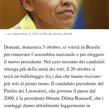
PODCAST
NEWSLETTER
<
> on September 11, 2014 in Rio de Janeiro, Brazil.
I MIEI PREFERITI
Domani, domenica 5 ottobre, si voterà in Brasile
per rinnovare l’assemblea nazionale e per eleggere
SHOP
il nuovo presidente. Nel caso nessuno dei candidati
ottenga più della metà dei voti, il 26 ottobre si
CALENDARIO
terrà un ballottaggio fra i due che hanno ricevuto
più voti al primo turno. Il candidato presidente del
AREA PERSONALE
Partito dei Lavoratori, che governa il paese dal
2000, è la presidente 66enne Dilma Rousseff, che i
Area Personale
sondaggi danno attualmente leggermente in
Newsletter