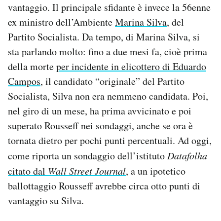
vantaggio. Il principale sfidante è invece la 56enne
Notifiche mobile
ex ministro dell’Ambiente
Marina Silva
, del
Regala il Post
Hai bisogno di aiuto?
Partito Socialista. Da tempo, di Marina Silva, si
Esci
sta parlando molto: fino a due mesi fa, cioè prima
della morte
per incidente in elicottero di Eduardo
Campos
, il candidato “originale” del Partito
Socialista, Silva non era nemmeno candidata. Poi,
nel giro di un mese, ha prima avvicinato e poi
superato Rousseff nei sondaggi, anche se ora è
tornata dietro per pochi punti percentuali. Ad oggi,
come riporta un sondaggio dell’istituto
Datafolha
citato dal
Wall Street Journal
, a un ipotetico
ballottaggio Rousseff avrebbe circa otto punti di
vantaggio su Silva.