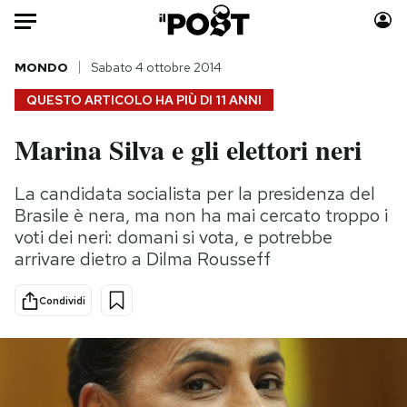
Auto
MONDO
Sabato 4 ottobre 2014
QUESTO ARTICOLO HA PIÙ DI
11 ANNI
HOME
Marina Silva e gli elettori neri
Italia
Moda
Mondo
Libri
La candidata socialista per la presidenza del
Politica
Consumismi
Brasile è nera, ma non ha mai cercato troppo i
Tecnologia
Storie/Idee
voti dei neri: domani si vota, e potrebbe
arrivare dietro a Dilma Rousseff
Internet
Ok Boomer!
Scienza
Media
Condividi
Cultura
Europa
Economia
Altrecose
Sport
Mondiali calcio 2026