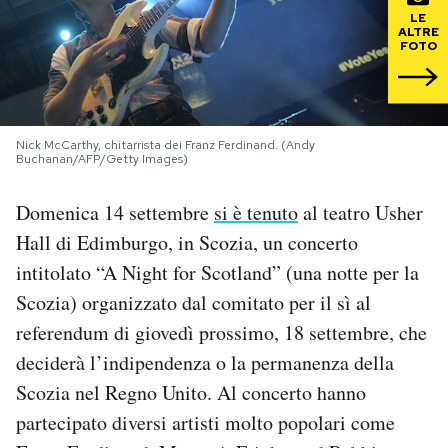
LE
ALTRE
PODCAST
FOTO
NEWSLETTER
Nick McCarthy, chitarrista dei Franz Ferdinand. (Andy
Buchanan/AFP/Getty Images)
I MIEI PREFERITI
Domenica 14 settembre
si è tenuto
al teatro Usher
SHOP
Hall di Edimburgo, in Scozia, un concerto
intitolato “A Night for Scotland” (una notte per la
Scozia) organizzato dal comitato per il sì al
CALENDARIO
referendum di giovedì prossimo, 18 settembre, che
deciderà l’indipendenza o la permanenza della
AREA PERSONALE
Scozia nel Regno Unito. Al concerto hanno
Area Personale
partecipato diversi artisti molto popolari come
Newsletter