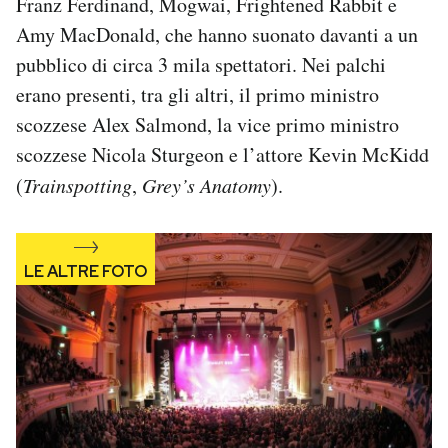
Franz Ferdinand, Mogwai, Frightened Rabbit e
Notifiche mobile
Amy MacDonald, che hanno suonato davanti a un
Regala il Post
pubblico di circa 3 mila spettatori. Nei palchi
Hai bisogno di aiuto?
erano presenti, tra gli altri, il primo ministro
Esci
scozzese Alex Salmond, la vice primo ministro
scozzese Nicola Sturgeon e l’attore Kevin McKidd
(
Trainspotting
,
Grey’s Anatomy
).