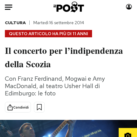
Auto
CULTURA
Martedì 16 settembre 2014
QUESTO ARTICOLO HA PIÙ DI
11 ANNI
HOME
Il concerto per l’indipendenza
Italia
Moda
della Scozia
Mondo
Libri
Politica
Consumismi
Con Franz Ferdinand, Mogwai e Amy
Tecnologia
Storie/Idee
MacDonald, al teatro Usher Hall di
Internet
Ok Boomer!
Edimburgo: le foto
Scienza
Media
Cultura
Europa
Condividi
Economia
Altrecose
Sport
Mondiali calcio 2026