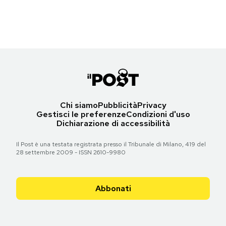
Torna all'articolo
Torna all'articolo
Torna all'articolo
Notifiche mobile
Torna all'articolo
Torna all'articolo
Torna all'articolo
Torna all'articolo
Regala il Post
Torna all'articolo
Torna all'articolo
Torna all'articolo
Hai bisogno di aiuto?
Esci
Chi siamo
Pubblicità
Privacy
Gestisci le preferenze
Condizioni d'uso
Dichiarazione di accessibilità
Il Post è una testata registrata presso il Tribunale di Milano, 419 del
28 settembre 2009 - ISSN 2610-9980
Abbonati