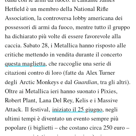
Notifiche mobile
Hetfield è un membro della National Rifle
Regala il Post
Association, la controversa lobby americana dei
Hai bisogno di aiuto?
possessori di armi da fuoco, mentre tutto il gruppo
Esci
ha dichiarato più volte di essere favorevole alla
caccia. Sabato 28, i Metallica hanno risposto alle
critiche mettendo in vendita durante il concerto
questa maglietta
, che raccoglie una serie di
citazioni contro di loro (fatte da Alex Turner
degli Arctic Monkeys e dal
Guardian
, tra gli altri).
Oltre ai Metallica ieri hanno suonato i Pixies,
Robert Plant, Lana Del Rey, Kelis e i Massive
Attack. Il festival,
iniziato il 25 giugno
, negli
ultimi tempi è diventato un evento sempre più
popolare (i biglietti – che costano circa 250 euro –