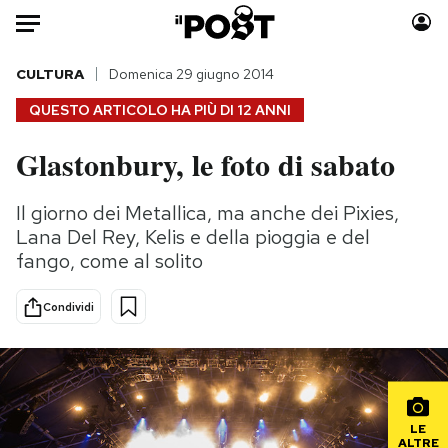
Auto
CULTURA
Domenica 29 giugno 2014
QUESTO ARTICOLO HA PIÙ DI
12 ANNI
HOME
Glastonbury, le foto di sabato
Italia
Moda
Mondo
Libri
Il giorno dei Metallica, ma anche dei Pixies,
Politica
Consumismi
Lana Del Rey, Kelis e della pioggia e del
Tecnologia
Storie/Idee
fango, come al solito
Internet
Ok Boomer!
Condividi
Scienza
Media
Cultura
Europa
Economia
Altrecose
Sport
Mondiali calcio 2026
LE
ALTRE