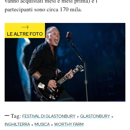
vanno acquistati mesi e mesi prima) e i
partecipanti sono circa 170 mila.
Tag:
-
-
FESTIVAL DI GLASTONBURY
GLASTONBURY
-
-
INGHILTERRA
MUSICA
WORTHY FARM