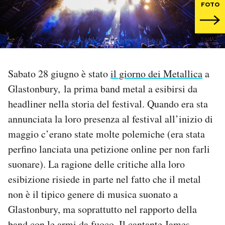
FOTO
PODCAST
NEWSLETTER
Sabato 28 giugno è stato
il giorno dei Metallica
a
I MIEI PREFERITI
Glastonbury, la prima band metal a esibirsi da
headliner nella storia del festival. Quando era sta
annunciata la loro presenza al festival all’inizio di
SHOP
maggio c’erano state molte polemiche (era stata
perfino lanciata una petizione online per non farli
CALENDARIO
suonare). La ragione delle critiche alla loro
esibizione risiede in parte nel fatto che il metal
AREA PERSONALE
non è il tipico genere di musica suonato a
Area Personale
Glastonbury, ma soprattutto nel rapporto della
Newsletter
band con le armi da fuoco. Il cantante James