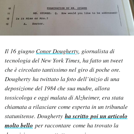
PODCAST
NEWSLETTER
Il 16 giugno
Conor Dougherty
, giornalista di
I MIEI PREFERITI
tecnologia del New York Times, ha fatto un tweet
che è circolato tantissimo nel giro di poche ore.
SHOP
Dougherty ha twittato la foto dell’inizio di una
deposizione del 1984 che sua madre, allora
CALENDARIO
tossicologa e oggi malata di Alzheimer, era stata
chiamata a rilasciare come esperta in un tribunale
AREA PERSONALE
ha scritto poi un articolo
statunitense. Dougherty
Area Personale
molto bello
per raccontare come ha trovato la
Newsletter