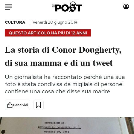
Auto
CULTURA
Venerdì 20 giugno 2014
QUESTO ARTICOLO HA PIÙ DI
12 ANNI
HOME
La storia di Conor Dougherty,
Italia
Moda
di sua mamma e di un tweet
Mondo
Libri
Politica
Consumismi
Un giornalista ha raccontato perché una sua
Tecnologia
Storie/Idee
foto è stata condivisa da migliaia di persone:
Internet
Ok Boomer!
contiene una cosa che disse sua madre
Scienza
Media
Cultura
Europa
Condividi
Economia
Altrecose
Sport
Mondiali calcio 2026