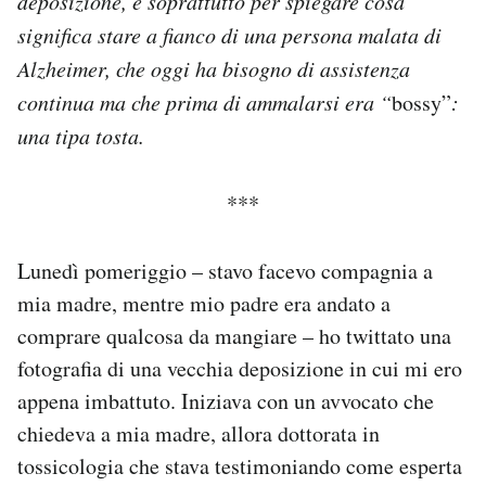
deposizione, e soprattutto per spiegare cosa
Notifiche mobile
significa stare a fianco di una persona malata di
Regala il Post
Alzheimer, che oggi ha bisogno di assistenza
Hai bisogno di aiuto?
continua ma che prima di ammalarsi era “
bossy”
:
Esci
una tipa tosta.
***
Lunedì pomeriggio – stavo facevo compagnia a
mia madre, mentre mio padre era andato a
comprare qualcosa da mangiare – ho twittato una
fotografia di una vecchia deposizione in cui mi ero
appena imbattuto. Iniziava con un avvocato che
chiedeva a mia madre, allora dottorata in
tossicologia che stava testimoniando come esperta