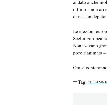
andato anche molto
ottimo – non arri
di nessun deputa
Le elezioni euro
Scelta Europea non
Non avevano grand
poco rianimata – I
Ora si conteranno
Tag:
CHI HA VINT