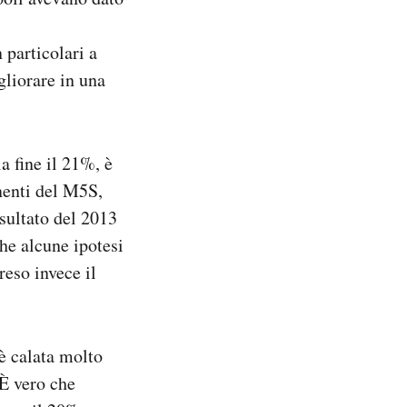
n particolari a
gliorare in una
a fine il 21%, è
onenti del M5S,
sultato del 2013
che alcune ipotesi
eso invece il
 è calata molto
 È vero che