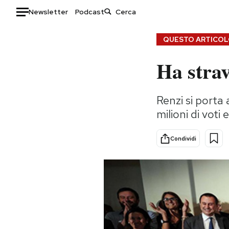
Newsletter
Podcast
Auto
QUESTO ARTICOLO
Ha strav
HOME
Italia
Moda
Renzi si porta 
Mondo
Libri
milioni di voti 
Politica
Consumismi
Tecnologia
Storie/Idee
Condividi
Internet
Ok Boomer!
Scienza
Media
Cultura
Europa
Economia
Altrecose
Sport
Mondiali calcio 2026