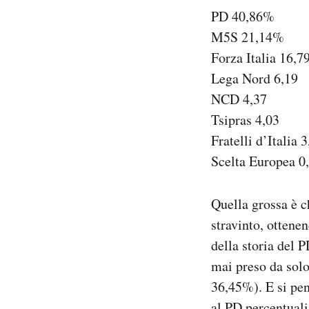
Notifiche mobile
PD 40,86%
Regala il Post
M5S 21,14%
Hai bisogno di aiuto?
Forza Italia 16,7
Esci
Lega Nord 6,19
NCD 4,37
Tsipras 4,03
Fratelli d’Italia 
Scelta Europea 0
Quella grossa è c
stravinto, ottenen
della storia del 
mai preso da solo
36,45%). E si pen
al PD percentuali