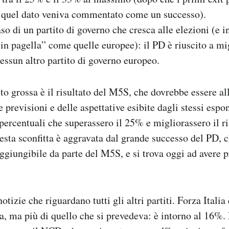
à quel dato veniva commentato come un successo).
caso di un partito di governo che cresca alle elezioni (e i
 in pagella” come quelle europee): il PD è riuscito a mi
ssun altro partito di governo europeo.
to grossa è il risultato del M5S, che dovrebbe essere all
e previsioni e delle aspettative esibite dagli stessi esp
percentuali che superassero il 25% e migliorassero il ri
uesta sconfitta è aggravata dal grande successo del PD, 
iungibile da parte del M5S, e si trova oggi ad avere pr
notizie che riguardano tutti gli altri partiti. Forza Italia
, ma più di quello che si prevedeva: è intorno al 16%.