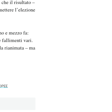
 che il risultato –
ettere l’elezione
no e mezzo fa:
 fallimenti vari.
 la rianimata – ma
ROPEE