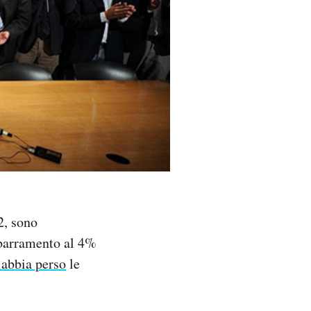
2, sono
sbarramento al 4%
 abbia perso
le