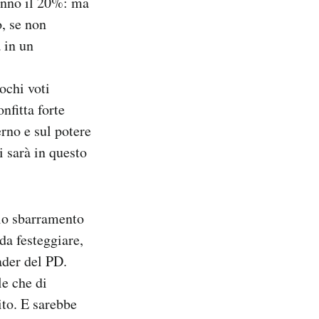
fanno il 20%: ma
, se non
 in un
ochi voti
nfitta forte
rno e sul potere
 sarà in questo
llo sbarramento
 da festeggiare,
ader del PD.
le che di
ito. E sarebbe