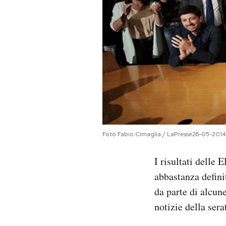
PODCAST
NEWSLETTER
I MIEI PREFERITI
SHOP
Foto Fabio Cimaglia / LaPresse26-05-2014
CALENDARIO
I risultati delle
abbastanza defini
AREA PERSONALE
da parte di alcun
notizie della ser
Area Personale
Newsletter