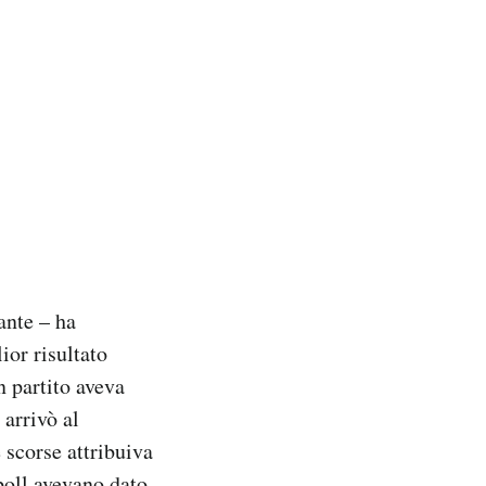
ante – ha
ior risultato
n partito aveva
 arrivò al
 scorse attribuiva
poll avevano dato