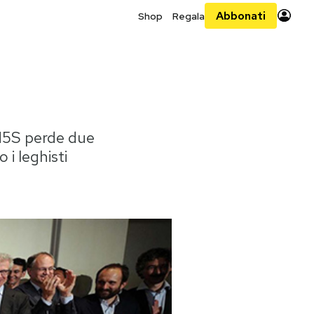
Abbonati
Shop
Regala
l M5S perde due
o i leghisti