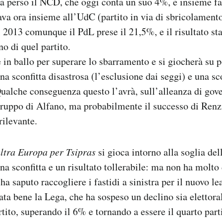
ha perso il NCD, che oggi conta un suo 4%, e insieme 
va ora insieme all’UdC (partito in via di sbricolamento
l 2013 comunque il PdL prese il 21,5%, e il risultato sta
o di quel partito.
 in ballo per superare lo sbarramento e si giocherà su p
una sconfitta disastrosa (l’esclusione dai seggi) e una sco
ualche conseguenza questo l’avrà, sull’alleanza di gove
gruppo di Alfano, ma probabilmente il successo di Renzi
rilevante.
altra Europa per Tsipras
si gioca intorno alla soglia de
una sconfitta e un risultato tollerabile: ma non ha molto
a saputo raccogliere i fastidi a sinistra per il nuovo le
ata bene la Lega, che ha sospeso un declino sia elettora
tito, superando il 6% e tornando a essere il quarto part