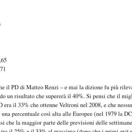
9
3,65
,71
he il PD di Matteo Renzi – e mai la dizione fu più rilev
do un risultato che supererà il 40%. Si pensi che il migl
PD era il 33% che ottenne Veltroni nel 2008, e che nessu
 una percentuale così alta alle Europee (nel 1979 la DC
si che la maggior parte delle previsioni delle settimane
 tra il 25% e il 33% al massimo (dopo che i primi exit 