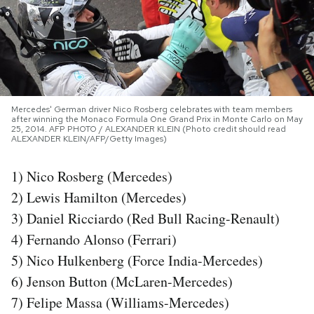
PODCAST
NEWSLETTER
Mercedes' German driver Nico Rosberg celebrates with team members
after winning the Monaco Formula One Grand Prix in Monte Carlo on May
I MIEI PREFERITI
25, 2014. AFP PHOTO / ALEXANDER KLEIN (Photo credit should read
ALEXANDER KLEIN/AFP/Getty Images)
SHOP
1) Nico Rosberg (Mercedes)
2) Lewis Hamilton (Mercedes)
CALENDARIO
3) Daniel Ricciardo (Red Bull Racing-Renault)
4) Fernando Alonso (Ferrari)
5) Nico Hulkenberg (Force India-Mercedes)
AREA PERSONALE
6) Jenson Button (McLaren-Mercedes)
Area Personale
7) Felipe Massa (Williams-Mercedes)
Newsletter