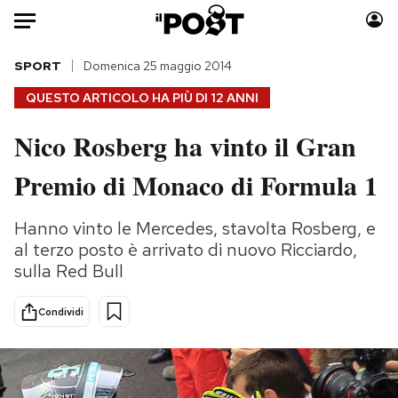
Auto
SPORT
Domenica 25 maggio 2014
QUESTO ARTICOLO HA PIÙ DI
12 ANNI
HOME
Nico Rosberg ha vinto il Gran
Italia
Moda
Premio di Monaco di Formula 1
Mondo
Libri
Politica
Consumismi
Hanno vinto le Mercedes, stavolta Rosberg, e
Tecnologia
Storie/Idee
al terzo posto è arrivato di nuovo Ricciardo,
Internet
Ok Boomer!
sulla Red Bull
Scienza
Media
Cultura
Europa
Condividi
Economia
Altrecose
Sport
Mondiali calcio 2026