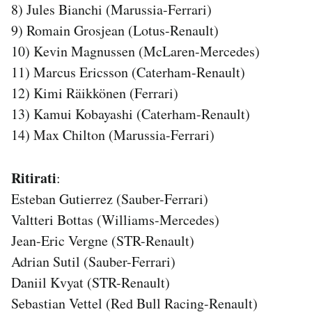
8) Jules Bianchi (Marussia-Ferrari)
Notifiche mobile
9) Romain Grosjean (Lotus-Renault)
Regala il Post
Hai bisogno di aiuto?
10) Kevin Magnussen (McLaren-Mercedes)
Esci
11) Marcus Ericsson (Caterham-Renault)
12) Kimi Räikkönen (Ferrari)
13) Kamui Kobayashi (Caterham-Renault)
14) Max Chilton (Marussia-Ferrari)
Ritirati
:
Esteban Gutierrez (Sauber-Ferrari)
Valtteri Bottas (Williams-Mercedes)
Jean-Eric Vergne (STR-Renault)
Adrian Sutil (Sauber-Ferrari)
Daniil Kvyat (STR-Renault)
Sebastian Vettel (Red Bull Racing-Renault)