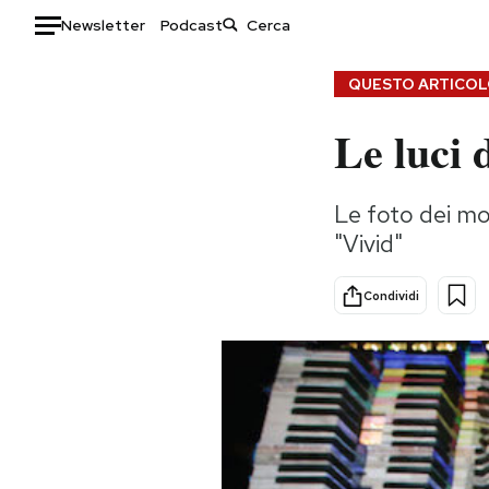
Newsletter
Podcast
Auto
QUESTO ARTICOLO
Le luci 
HOME
Italia
Moda
Le foto dei mon
Mondo
Libri
"Vivid"
Politica
Consumismi
Tecnologia
Storie/Idee
Condividi
Internet
Ok Boomer!
Scienza
Media
Cultura
Europa
Economia
Altrecose
Sport
Mondiali calcio 2026