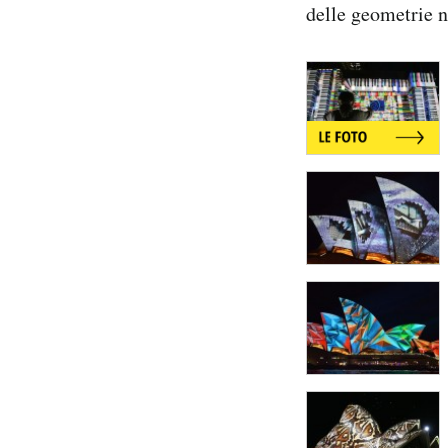
delle geometrie no
Notifiche mobile
Regala il Post
Hai bisogno di aiuto?
Esci