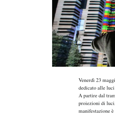
PODCAST
NEWSLETTER
I MIEI PREFERITI
SHOP
CALENDARIO
Venerdì 23 maggio
dedicato alle luci
A partire dal tra
AREA PERSONALE
proiezioni di luci
Area Personale
manifestazione è 
Newsletter