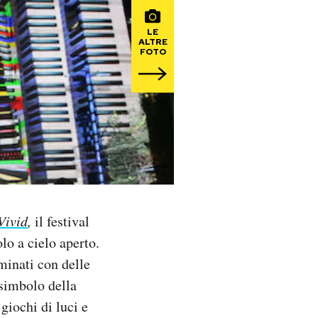
LE
ALTRE
FOTO
Vivid
,
il festival
lo a cielo aperto.
minati con delle
l simbolo della
giochi di luci e