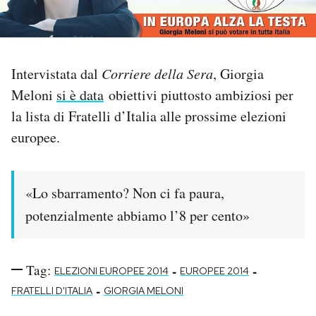
PODCAST
Intervistata dal
Corriere della Sera
, Giorgia
NEWSLETTER
Meloni
si è data
obiettivi piuttosto ambiziosi per
la lista di Fratelli d’Italia alle prossime elezioni
I MIEI PREFERITI
europee.
SHOP
«Lo sbarramento? Non ci fa paura,
potenzialmente abbiamo l’8 per cento»
CALENDARIO
AREA PERSONALE
Tag:
-
-
ELEZIONI EUROPEE 2014
EUROPEE 2014
-
Area Personale
FRATELLI D'ITALIA
GIORGIA MELONI
Newsletter