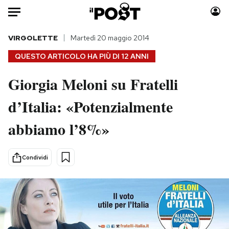
Auto
VIRGOLETTE
Martedì 20 maggio 2014
QUESTO ARTICOLO HA PIÙ DI
12 ANNI
HOME
Giorgia Meloni su Fratelli
Italia
Moda
d’Italia: «Potenzialmente
Mondo
Libri
Politica
Consumismi
abbiamo l’8%»
Tecnologia
Storie/Idee
Internet
Ok Boomer!
Condividi
Scienza
Media
Cultura
Europa
Economia
Altrecose
Sport
Mondiali calcio 2026